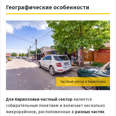
Географические особенности
ПРИМОРСК
Цены в Приморске 2026
Все веб-камеры Приморска
Развлечения в Приморске
Проезд в Приморск
ОТЕЛИ И БАЗЫ ОТДЫХА ПРИМОРСКА
Ясная поляна
Набережное
Частный сектор в Кирилловке
Борисовский спуск
Для Кирилловки частный сектор
является
ПРИМОРСКИЙ ПОСАД
собирательным понятием и включает несколько
микрорайонов, расположенных в
разных частях
Отели Приморского Посада