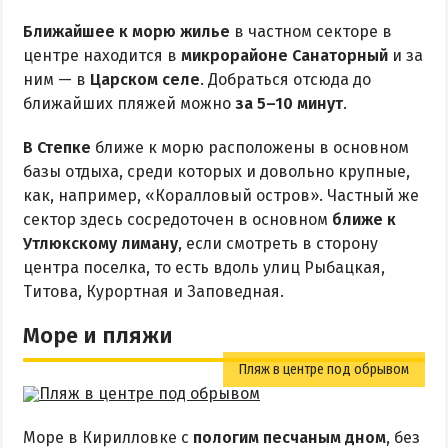
Поездки на море — лайфхаки
Ближайшее к морю жилье
в частном секторе в
центре находится в
микрорайоне Санаторный
и за
ЧЕРНОЕ МОРЕ
ним — в
Царском селе
. Добраться отсюда до
ближайших пляжей можно
за 5–10 минут
.
Затока
В Степке
ближе к морю расположены в основном
Каролино-Бугаз
базы отдыха, среди которых и довольно крупные,
Лазурное
как, например, «Коралловый остров». Частный же
Скадовск
сектор здесь сосредоточен в основном
ближе к
Утлюкскому лиману
, если смотреть в сторону
Хорлы
центра поселка, то есть вдоль улиц Рыбацкая,
Титова, Курортная и Заповедная.
СЛУЖБА БРОНИРОВАНИЯ
Море и пляжи
Пляж в центре под обрывом
Море в Кирилловке с
пологим песчаным дном
, без