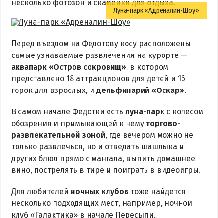
несколько фотозон и скамейки для отдыха.
Луна-парк «Адреналин-Шоу»
Перед въездом на Федотову косу расположены
самые узнаваемые развлечения на курорте —
аквапарк «Остров сокровищ»
, в котором
представлено 18 аттракционов для детей и 16
горок для взрослых, и
дельфинарий «Оскар»
.
В самом начале Федотки есть
луна-парк
с колесом
обозрения и примыкающей к нему
торгово-
развлекательной зоной
, где вечером можно не
только развлечься, но и отведать шашлыка и
других блюд прямо с мангала, выпить домашнее
вино, пострелять в тире и поиграть в видеоигры.
Для любителей
ночных клубов
тоже найдется
несколько подходящих мест, например, ночной
клуб «Галактика» в начале Пересыпи,