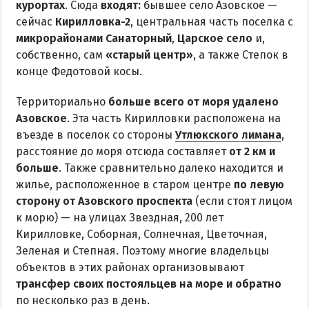
курортах
. Сюда
входят:
бывшее село Азовское —
сейчас
Кирилловка-2
, центральная часть поселка с
КУРОРТЫ БЕЛОСАРАЙСКОГО ЗАЛИВА
микрорайонами Санаторный
,
Царское село
и,
собственно, сам
«старый центр»
, а также Степок в
Азовская Ялта
конце Федотовой косы.
Бабах-Тарама
Территориально
больше всего от моря удалено
Белосарайская коса
Азовское
. Эта часть Кирилловки расположена на
Мелекино
въезде в поселок со стороны
Утлюкского лимана
,
Урзуф
расстояние до моря отсюда составляет
от 2 км и
Юрьевка
больше
. Также сравнительно далеко находится и
жилье, расположенное в старом центре
по левую
сторону от Азовского проспекта
(если стоят лицом
АЗОВСКОЕ МОРЕ
к морю) — на улицах Звездная, 200 лет
Кирилловке, Соборная, Солнечная, Цветочная,
Все отели и базы отдыха на Азовском море
Зеленая и Степная. Поэтому многие владельцы
Цены 2026 по Азовскому морю в целом
объектов в этих районах организовывают
Виндсерфинг на Азовском море
трансфер своих постояльцев на море и обратно
по несколько раз в день.
Отдых на Азовском море с детьми