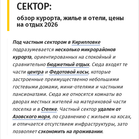
СЕКТОР:
Центр Кирилловки
обзор курорта, жилье и отели, цены
Степок
на отдых 2026
Остров Бирючий
Частный сектор в Кирилловке
Под частным сектором в
Кирилловке
Жилье в Кирилловке с бассейном
подразумевается
несколько микрорайонов
курорта
, ориентированных на спокойный и
Жилье на первой линии
сравнительно
бюджетный отдых
. Сюда входят те
Недорогое жилье в Кирилловке
части
центра
и
Федотовой косы
, которые
застроенные преимущественно небольшими
АРАБАТСКАЯ СТРЕЛКА
гостевыми домами, мини-отелями и частными
пансионатами. Сюда же относятся комнаты во
Веб-камеры Арабатки и Геническа
дворах местных жителей на материковой части
Цены на Арабатской Стрелке 2026
поселка и в
Степке
. Частный сектор
удален от
Азовского моря
, по сравнению с жильем на косах,
Проезд на Арабатскую Стрелку
и отличается отсутствием инфраструктуры, зато
Горячие источники
позволяет
сэкономить на проживании
.
Розовое озеро