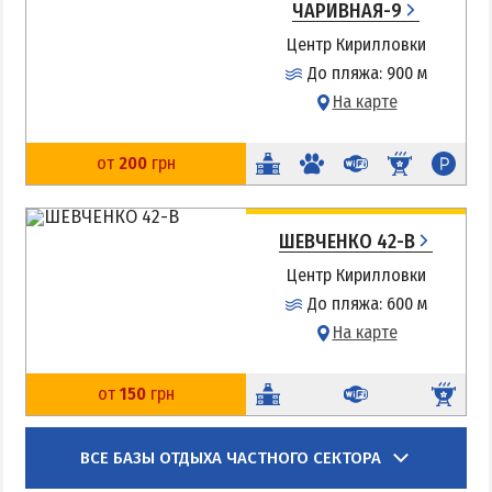
ЧАРИВНАЯ-9
Цены в Степановке 2026
Центр Кирилловки
До пляжа: 900 м
БЕРДЯНСК
На карте
Веб-камеры Бердянска
от
200
грн
Цены в Бердянске 2026
Питание в Бердянске
ШЕВЧЕНКО 42-В
Развлечения в Бердянске
Центр Кирилловки
Проезд в Бердянск
До пляжа: 600 м
На карте
ОТЕЛИ И БАЗЫ ОТДЫХА БЕРДЯНСКА
Бердянская коса
от
150
грн
Слободка
ВСЕ БАЗЫ ОТДЫХА ЧАСТНОГО СЕКТОРА
Новопетровка