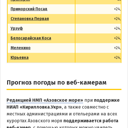
Соленые озера
Приморский Посад
+24,9
Глицериновое озеро
Степановка Первая
+24,8
Сиваш
Урзуф
+24,9
Аскания-Нова
Белосарайская Коса
+24,9
Мелекино
+24,8
БАЗЫ ОТДЫХА И ОТЕЛИ АРАБАТКИ
Юрьевка
+24,8
Геническ
Генгорка
Счастливцево
Прогноз погоды по веб-камерам
Стрелковое
Редакцией НМП «Азовское море»
при
поддержке
СТЕПАНОВКА ПЕРВАЯ
НИАП «Кирилловка.Укр»
, а также совместно с
местных администрациями и отельерами на всех
Пансионаты и базы отдыха Степановки-1
курортах Азовского моря
поддерживается работа
веб-камер
Веб-камеры в Степановке Первой онлайн
, с помощью которых можно увидеть