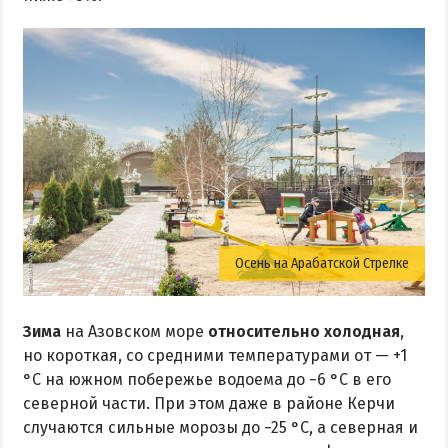
Поездки на море — лайфхаки
ЧЕРНОЕ МОРЕ
Затока
Каролино-Бугаз
Лазурное
Скадовск
Хорлы
Осень на Арабатской Стрелке
СЛУЖБА БРОНИРОВАНИЯ
Зима
на Азовском море
относительно холодная
,
но короткая, со средними температурами от — +1
°C на южном побережье водоема до −6 °C в его
северной части. При этом даже в районе Керчи
случаются сильные морозы до −25 °C, а северная и