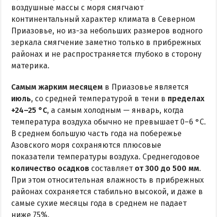
воздушные массы с моря смягчают
континентальный характер климата в Северном
КУРОРТЫ БЕЛОСАРАЙСКОГО ЗАЛИВА
Приазовье, но из-за небольших размеров водного
Азовская Ялта
зеркала смягчение заметно только в прибрежных
районах и не распространяется глубоко в сторону
Бабах-Тарама
материка.
Белосарайская коса
Самым жарким месяцем
в Приазовье является
Мелекино
июль
, со средней температурой в тени в
пределах
Урзуф
+24–25 °C
, а самым холодным — январь, когда
Юрьевка
температура воздуха обычно не превышает 0–6 °C.
В среднем большую часть года на побережье
АЗОВСКОЕ МОРЕ
Азовского моря сохраняются плюсовые
показатели температуры воздуха. Среднегодовое
Все отели и базы отдыха на Азовском море
количество осадков
составляет
от 300 до 500 мм
.
При этом относительная влажность в прибрежных
Цены 2026 по Азовскому морю в целом
районах сохраняется стабильно высокой, и даже в
Виндсерфинг на Азовском море
самые сухие месяцы года в среднем не падает
Отдых на Азовском море с детьми
ниже 75%.