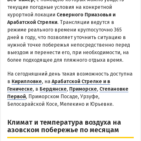
текущие погодные условия на конкретной
Цены в Степановке 2026
курортной локации
Северного Приазовья и
Арабатской Стрелки
. Трансляции ведутся в
БЕРДЯНСК
режиме реального времени круглосуточно 365
дней в году, что позволяет уточнить ситуацию в
Веб-камеры Бердянска
нужной точке побережья непосредственно перед
Цены в Бердянске 2026
выездом и перенести его, при необходимости, на
более подходящее для пляжного отдыха время.
Питание в Бердянске
Развлечения в Бердянске
На сегодняшний день такая возможность доступна
Проезд в Бердянск
в
Кирилловке
, на
Арабатской Стрелке и в
Геническе
, в
Бердянске
,
Приморске
,
Степановке
Первой
, Приморском Посаде, Урзуфе,
ОТЕЛИ И БАЗЫ ОТДЫХА БЕРДЯНСКА
Белосарайской Косе, Мелекино и Юрьевке.
Бердянская коса
Климат и температура воздуха на
Слободка
азовском побережье по месяцам
Новопетровка