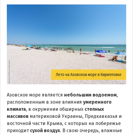
ПРИМОРСК
Цены в Приморске 2026
Все веб-камеры Приморска
Развлечения в Приморске
Проезд в Приморск
ОТЕЛИ И БАЗЫ ОТДЫХА ПРИМОРСКА
Лето на Азовском море в Кирилловке
Ясная поляна
Набережное
Азовское море является
небольшим водоемом
,
Борисовский спуск
расположенным в зоне влияния
умеренного
климата
, в окружении обширных
степных
ПРИМОРСКИЙ ПОСАД
массивов
материковой Украины, Предкавказья и
восточной части Крыма, с которых на побережье
Отели Приморского Посада
приходит
сухой воздух
. В свою очередь, влажные