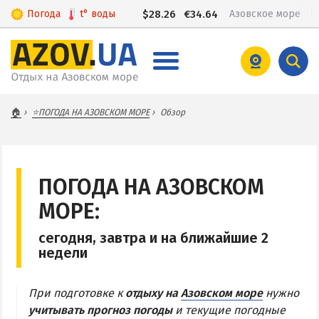
Погода
t°
воды
$
28.26
€
34.64
Азовское море
КИРИЛЛОВКА
🏠
⭐ПОГОДА НА АЗОВСКОМ МОРЕ
Обзор
Веб-камеры Кирилловки
Цены в Кирилловке 2026
Питание в Кирилловке
ПОГОДА НА АЗОВСКОМ
Развлечения в Кирилловке
МОРЕ:
Проезд в Кирилловку
сегодня, завтра и на ближайшие 2
недели
БАЗЫ ОТДЫХА И ОТЕЛИ КИРИЛЛОВКИ
При подготовке к
отдыху на
Азовском море
нужно
Федотова коса
учитывать прогноз погоды
и текущие погодные
Коса Пересыпь