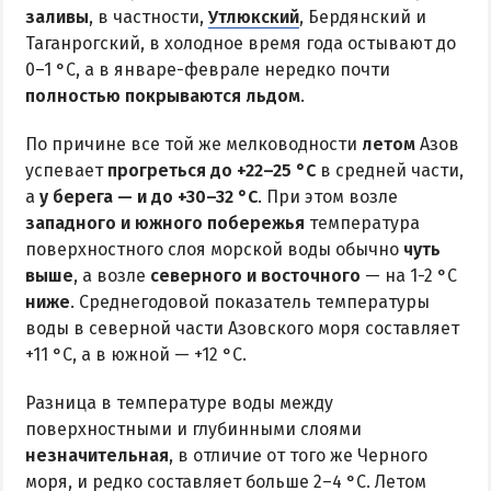
заливы
, в частности,
Утлюкский
, Бердянский и
Таганрогский, в холодное время года остывают до
0–1 °C, а в январе-феврале нередко почти
полностью покрываются льдом
.
По причине все той же мелководности
летом
Азов
успевает
прогреться до +22–25 °C
в средней части,
а
у берега — и до +30–32 °C
. При этом возле
западного и южного побережья
температура
поверхностного слоя морской воды обычно
чуть
выше
, а возле
северного и восточного
— на 1-2 °C
ниже
. Среднегодовой показатель температуры
воды в северной части Азовского моря составляет
+11 °C, а в южной — +12 °C.
Разница в температуре воды между
поверхностными и глубинными слоями
незначительная
, в отличие от того же Черного
моря, и редко составляет больше 2–4 °C. Летом