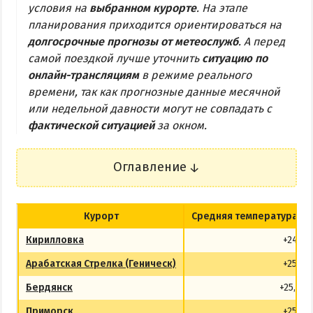
условия на
выбранном курорте
. На этапе
Центр Кирилловки
планирования приходится ориентироваться на
долгосрочные прогнозы от метеослужб
. А перед
Степок
самой поездкой лучше уточнить
ситуацию по
Остров Бирючий
онлайн-трансляциям
в режиме реального
Частный сектор в Кирилловке
времени, так как прогнозные данные месячной
Жилье в Кирилловке с бассейном
или недельной давности могут не совпадать с
фактической ситуацией
за окном.
Жилье на первой линии
Недорогое жилье в Кирилловке
Оглавление
АРАБАТСКАЯ СТРЕЛКА
Курорт
Средняя температура воз
Веб-камеры Арабатки и Геническа
Кирилловка
+24
Цены на Арабатской Стрелке 2026
Арабатская Стрелка (Геническ)
+25
Проезд на Арабатскую Стрелку
Горячие источники
Бердянск
+25,5
Розовое озеро
Приморск
+25