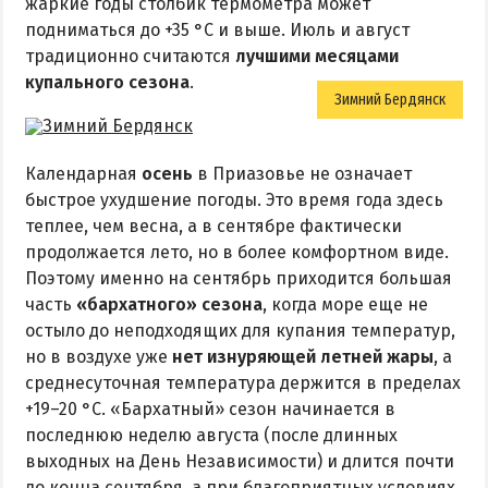
жаркие годы столбик термометра может
подниматься до +35 °C и выше. Июль и август
традиционно считаются
лучшими месяцами
купального сезона
.
Зимний Бердянск
Календарная
осень
в Приазовье не означает
быстрое ухудшение погоды. Это время года здесь
теплее, чем весна, а в сентябре фактически
продолжается лето, но в более комфортном виде.
Поэтому именно на сентябрь приходится большая
часть
«бархатного» сезона
, когда море еще не
остыло до неподходящих для купания температур,
но в воздухе уже
нет изнуряющей летней жары
, а
среднесуточная температура держится в пределах
+19–20 °C. «Бархатный» сезон начинается в
последнюю неделю августа (после длинных
выходных на День Независимости) и длится почти
до конца сентября, а при благоприятных условиях