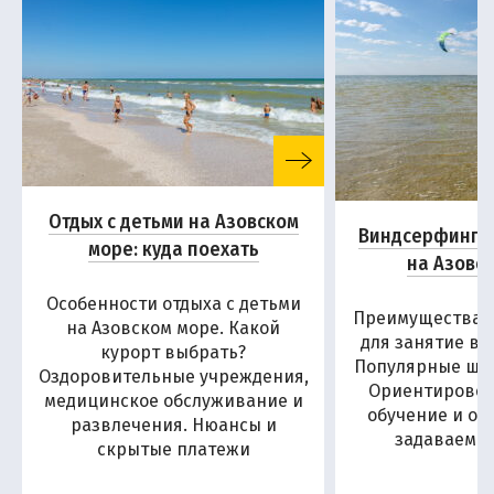
Отдых с детьми на Азовском
Виндсерфинг и
море: куда поехать
на Азовс
Особенности отдыха с детьми
Преимущества А
на Азовском море. Какой
для занятие в
курорт выбрать?
Популярные шко
Оздоровительные учреждения,
Ориентировоч
медицинское обслуживание и
обучение и от
развлечения. Нюансы и
задаваемы
скрытые платежи