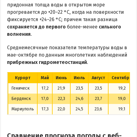
придонная толща воды в открытом море
прогревается до +20–22 °C, когда на поверхности
фиксируется +24–26 °C; причем такая разница
сохраняется до первого
более-менее
сильного
волнения
.
Среднемесячные показатели температуры воды в
мае-октябре по данным многолетних наблюдений
прибрежных гидрометеостанций
.
Курорт
Май
Июнь
Июль
Август
Сентябрь
Геническ
17,2
21,9
23,5
23,5
19,2
Бердянск
17,0
22,3
24,6
23,7
19,0
Мариуполь
17,3
22,0
24,5
23,6
19,1
Сравнение прогноза погоды с веб-