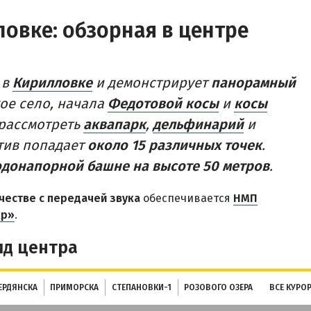
ЫХА И ОТЕЛИ АРАБАТКИ
овке: обзорная в центре
ПРИМОРСК
Цены в Приморске 2026
Все веб-камеры Приморска
 в
Кирилловке
и демонстрирует
панорамный
ево
Развлечения в Приморске
ое село, начала
Федотовой косы
и
косы
ое
Проезд в Приморск
 рассмотреть
аквапарк
,
дельфинарий
и
КА ПЕРВАЯ
ктив попадает
около 15 различных точек
.
ОТЕЛИ И БАЗЫ ОТДЫХА ПРИМО
ы и базы отдыха Степановки-1
одонапорной башне на высоте 50 метров
.
Ясная поляна
ы в Степановке Первой онлайн
Набережное
честве с передачей звука
обеспечивается
НМП
епановке 2026
кр»
.
Борисовский спуск
ид центра
ПРИМОРСКИЙ ПОСАД
Отели Приморского Посада
ЕРДЯНСКА
ПРИМОРСКА
СТЕПАНОВКИ-1
РОЗОВОГО ОЗЕРА
ВСЕ КУРО