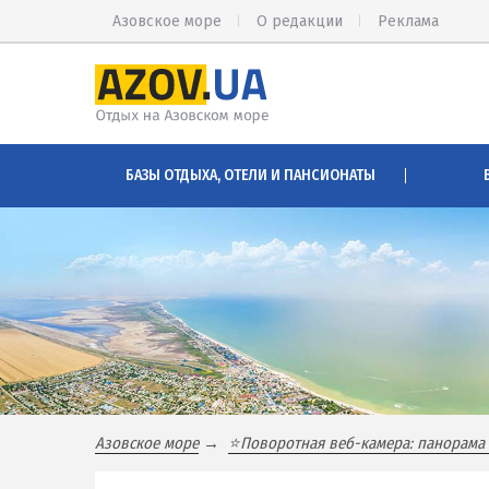
Азовское море
О редакции
Реклама
КИРИЛЛОВКА
АРАБАТСК
БАЗЫ ОТДЫХА, ОТЕЛИ И ПАНСИОНАТЫ
Веб-камеры Кирилловки
Веб-камер
Цены в Кирилловке 2026
Цены на А
Питание в Кирилловке
Проезд на
Развлечения в Кирилловке
Горячие и
Проезд в Кирилловку
Розовое о
Соленые 
БАЗЫ ОТДЫХА И ОТЕЛИ КИРИЛЛОВКИ
Глицерино
Федотова коса
Сиваш
Азовское море
⭐Поворотная веб-камера: панорама 
Коса Пересыпь
Аскания-Н
Центр Кирилловки