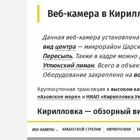
Степок
БАЗЫ ОТД
Веб-камера в Кирилл
Остров Бирючий
Геническ
Частный сектор в Кирилловке
Генгорка
Данная веб-камера установлена
Жилье в Кирилловке с бассейном
Счастливц
вид
центра
— микрорайон Царск
Жилье на первой линии
Стрелков
Пересыпь
. Также в кадре можно
Недорогое жилье в Кирилловке
СТЕПАНОВ
Утлюкский лиман
. Всего в объе
Пансионат
Оборудование закреплено на
в
Веб-камер
Круглосуточная трансляция в
высоком ка
Цены в Ст
«Азовское море»
и
НИАП «Кирилловка.У
Кирилловка — обзорный в
АРАБАТСКОЙ СТРЕЛКИ
КИРИЛЛОВКИ
Б
ВЕБ-КАМЕРЫ →