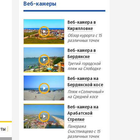
Веб-камеры
Виндсерфинг на Азовском море
Отдых на Азовском море с детьми
Веб-камера в
Поездки на море — лайфхаки
Кирилловке
Обзор курорта с 15
различных точек
ЧЕРНОЕ МОРЕ
Веб-камера в
Затока
Бердянске
Каролино-Бугаз
Третий городской
пляж на Слободке
РСКА
Лазурное
Веб-камера на
Скадовск
Бердянской косе
Хорлы
Пляж «Солнечный»
на Средней косе
Веб-камера на
СЛУЖБА БРОНИРОВАНИЯ
Арабатской
Стрелке
Панорама
РТЫ
Счастливцево с 15
различных точек