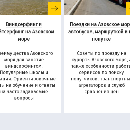
Виндсерфинг и
Поездки на Азовское мо
йтсерфинг на Азовском
автобусом, маршруткой и 
море
попутке
реимущества Азовского
Советы по проезду на
моря для занятие
курорты Азовского моря, 
виндсерфингом.
также особенности работ
Популярные школы и
сервисов по поиску
ации. Ориентировочные
попутчиков, транспортны
ны на обучение и ответы
агрегаторов и служб
на часто задаваемые
сравнения цен
вопросы