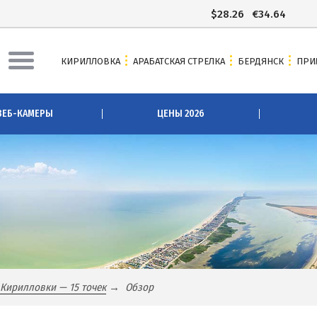
$
28.26
€
34.64
КИРИЛЛОВКА
АРАБАТСКАЯ СТРЕЛКА
БЕРДЯНСК
ПРИ
АЯ СТРЕЛКА
БЕРДЯНСК
ВЕБ-КАМЕРЫ
ЦЕНЫ 2026
ы Арабатки и Геническа
Веб-камеры Бердянска
рабатской Стрелке 2026
Цены в Бердянске 2026
 Арабатскую Стрелку
Питание в Бердянске
сточники
Развлечения в Бердянске
зеро
Проезд в Бердянск
озера
ОТЕЛИ И БАЗЫ ОТДЫХА БЕРДЯН
вое озеро
Бердянская коса
Кирилловки — 15 точек
Обзор
Слободка
ова
Новопетровка