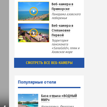
Веб-камера в
Приморске
Панорама азовского
побережья
Веб-камера в
Степановке
Первой
Территория
пансионата
«SanaGold», пляж и
Азовское море
СМОТРЕТЬ ВСЕ ВЕБ-КАМЕРЫ
Популярные отели
База отдыха «ВОДНЫЙ
МИР»
Кирилловка. Федотова