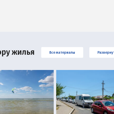
ору жилья
Все материалы
Разверну