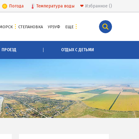
Погода
Температура
воды
❤
Избранное
МОРСК
СТЕПАНОВКА
УРЗУФ
ЕЩЕ
КУРОРТЫ БЕЛОСАРАЙСКОГО ЗАЛИВА
ПРОЕЗД
ОТДЫХ С ДЕТЬМИ
Азовская Ялта
Бабах-Тарама
Белосарайская коса
Мелекино
Урзуф
Юрьевка
СКА
АЗОВСКОЕ МОРЕ
Все отели и базы отдыха на Азовском море
Цены 2026 по Азовскому морю в целом