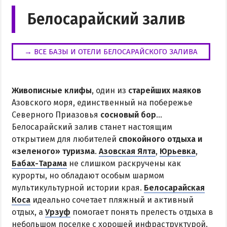
Белосарайский залив
→ ВСЕ БАЗЫ И ОТЕЛИ БЕЛОСАРАЙСКОГО ЗАЛИВА
Живописные клифы
, один из
старейших маяков
Азовского моря, единственный на побережье
Северного Приазовья
сосновый бор
…
Белосарайский залив станет настоящим
открытием для любителей
спокойного отдыха и
«зеленого» туризма
.
Азовская Ялта
,
Юрьевка
,
Бабах-Тарама
не слишком раскручены как
курорты, но обладают особым шармом
мультикультурной истории края.
Белосарайская
Коса
идеально сочетает пляжный и активный
отдых, а
Урзуф
помогает понять прелесть отдыха в
небольшом поселке с хорошей инфраструктурой.