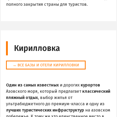
полного закрытия страны для туристов.
Поездки на море — лайфхаки
ЧЕРНОЕ МОРЕ
Затока
Каролино-Бугаз
Кирилловка
Лазурное
Скадовск
Хорлы
→ ВСЕ БАЗЫ И ОТЕЛИ КИРИЛЛОВКИ
СЛУЖБА БРОНИРОВАНИЯ
Один из самых известных
и дорогих
курортов
Азовского моря, который предлагает
классический
пляжный отдых
, выбор жилья от
ультрабюджетного до премиум-класса и одну из
лучших туристических инфраструктур
на азовском
побережье. К тому же это единственное место в