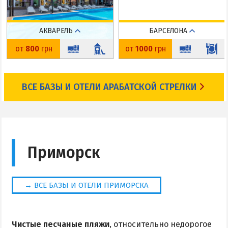
АКВАРЕЛЬ
БАРСЕЛОНА
Счастливцево
Геническая Горка
от
800
грн
от
1000
грн
До пляжа: 400 м
До пляжа: 100 м
На карте
На карте
ВСЕ БАЗЫ И ОТЕЛИ АРАБАТСКОЙ СТРЕЛКИ
Приморск
→ ВСЕ БАЗЫ И ОТЕЛИ ПРИМОРСКА
Чистые песчаные пляжи
, относительно недорогое