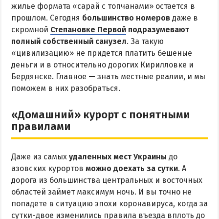
жилье формата «сарай с топчанами» остается в
прошлом. Сегодня
большинство номеров
даже в
КУРОРТЫ БЕЛОСАРАЙСКОГО ЗАЛИВА
скромной
Степановке Первой
подразумевают
полный собственный санузел
. За такую
Азовская Ялта
«цивилизацию» не придется платить бешеные
Бабах-Тарама
деньги и в относительно дорогих Кирилловке и
Белосарайская коса
Бердянске. Главное — знать местные реалии, и мы
Мелекино
поможем в них разобраться.
Урзуф
«Домашний» курорт с понятными
Юрьевка
правилами
АЗОВСКОЕ МОРЕ
Даже из самых
удаленных мест Украины
до
Все отели и базы отдыха на Азовском море
азовских курортов
можно доехать за сутки
. А
дорога из большинства центральных и восточных
Цены 2026 по Азовскому морю в целом
областей займет максимум ночь. И вы точно не
Виндсерфинг на Азовском море
попадете в ситуацию эпохи коронавируса, когда за
Отдых на Азовском море с детьми
сутки-двое изменились правила въезда вплоть до