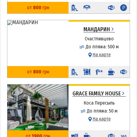
от
800
грн
МАНДАРИН
Счастливцево
До пляжа: 500 м
На карте
от
800
грн
GRACE FAMILY HOUSE
Коса Пересыпь
До пляжа: 50 м
На карте
от
1900
грн