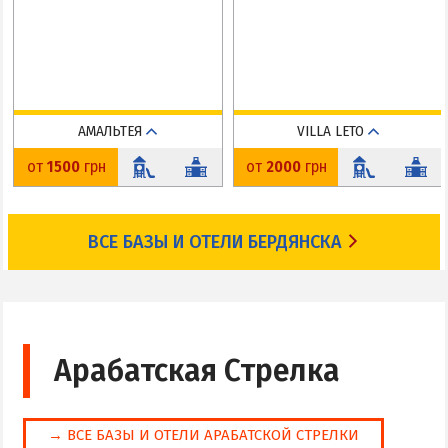
АМАЛЬТЕЯ
VILLA LETO
Средняя коса
Средняя коса
от
1500
грн
от
2000
грн
До пляжа: 50 м
До пляжа: 200 м
На карте
На карте
ВСЕ БАЗЫ И ОТЕЛИ БЕРДЯНСКА
Арабатская Стрелка
→ ВСЕ БАЗЫ И ОТЕЛИ АРАБАТСКОЙ СТРЕЛКИ