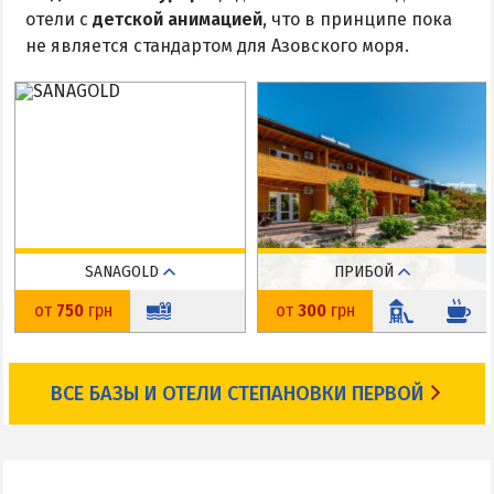
отели с
детской анимацией
, что в принципе пока
не является стандартом для Азовского моря.
SANAGOLD
ПРИБОЙ
Степановка Первая
Степановка Первая
от
750
грн
от
300
грн
До пляжа: 20 м
До пляжа: 20 м
На карте
На карте
ВСЕ БАЗЫ И ОТЕЛИ СТЕПАНОВКИ ПЕРВОЙ