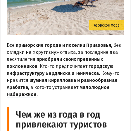
Соленые озера
Глицериновое озеро
Азовское море
Сиваш
Аскания-Нова
Все
приморские города и поселки Приазовья
, без
БАЗЫ ОТДЫХА И ОТЕЛИ АРАБАТКИ
оглядки на «крутизну» отдыха, за последние два
десятилетия
приобрели своих преданных
Геническ
поклонников
. Кто-то предпочитает
городскую
инфраструктуру
Бердянска
и
Геническа
. Кому-то
Генгорка
нравится
шумная
Кирилловка
и разнообразная
Счастливцево
Арабатка
, а кого-то устраивает
малолюдное
Стрелковое
Набережное
.
СТЕПАНОВКА ПЕРВАЯ
Чем же из года в год
Пансионаты и базы отдыха Степановки-1
привлекают туристов
Веб-камеры в Степановке Первой онлайн