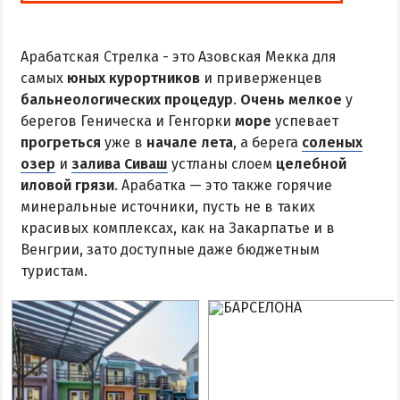
Арабатская Стрелка - это Азовская Мекка для
самых
юных курортников
и приверженцев
бальнеологических процедур
.
Очень мелкое
у
берегов Геническа и Генгорки
море
успевает
прогреться
уже в
начале лета
, а берега
соленых
озер
и
залива Сиваш
устланы слоем
целебной
иловой грязи
. Арабатка — это также горячие
минеральные источники, пусть не в таких
красивых комплексах, как на Закарпатье и в
Венгрии, зато доступные даже бюджетным
туристам.