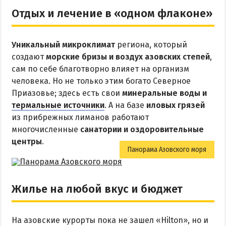
Отдых и лечение в «одном флаконе»
ПРИМОРСК
Цены в Приморске 2026
Уникальный микроклимат
региона, который
Все веб-камеры Приморска
создают
морские бризы и воздух азовских степей
,
Развлечения в Приморске
сам по себе благотворно влияет на организм
человека. Но не только этим богато Северное
Проезд в Приморск
Приазовье; здесь есть свои
минеральные воды и
термальные источники
. А на базе
иловых грязей
ОТЕЛИ И БАЗЫ ОТДЫХА ПРИМОРСКА
из прибрежных лиманов работают
многочисленные
санатории и оздоровительные
Ясная поляна
центры
.
Панорама Азовского моря
Набережное
Борисовский спуск
Жилье на любой вкус и бюджет
ПРИМОРСКИЙ ПОСАД
Отели Приморского Посада
На азовские курорты пока не зашел «Hilton», но и