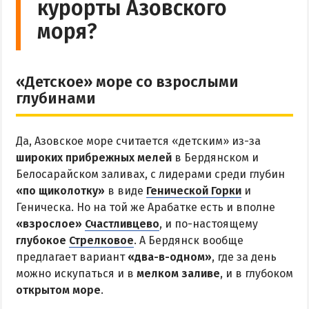
курорты Азовского
Цены в Степановке 2026
моря?
БЕРДЯНСК
«Детское» море со взрослыми
Веб-камеры Бердянска
глубинами
Цены в Бердянске 2026
Питание в Бердянске
Да, Азовское море считается «детским» из-за
Развлечения в Бердянске
широких прибрежных мелей
в Бердянском и
Белосарайском заливах, с лидерами среди глубин
Проезд в Бердянск
«по щиколотку»
в виде
Генической Горки
и
Геническа. Но на той же Арабатке есть и вполне
ОТЕЛИ И БАЗЫ ОТДЫХА БЕРДЯНСКА
«взрослое»
Счастливцево
, и по-настоящему
глубокое
Стрелковое
. А Бердянск вообще
Бердянская коса
предлагает вариант
«два-в-одном»
, где за день
Слободка
можно искупаться и в
мелком заливе
, и в глубоком
Новопетровка
открытом море
.