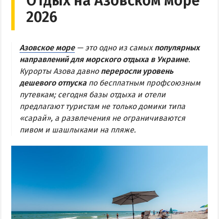
Отдых на Азовском море
2026
Центр Кирилловки
Степок
Остров Бирючий
Азовское море
— это одно из самых
популярных
направлений для морского отдыха в Украине
.
Частный сектор в Кирилловке
Курорты Азова давно
переросли уровень
Жилье в Кирилловке с бассейном
дешевого отпуска
по бесплатным профсоюзным
Жилье на первой линии
путевкам; сегодня базы отдыха и отели
Недорогое жилье в Кирилловке
предлагают туристам не только домики типа
«сарай», а развлечения не ограничиваются
пивом и шашлыками на пляже.
АРАБАТСКАЯ СТРЕЛКА
Веб-камеры Арабатки и Геническа
Цены на Арабатской Стрелке 2026
Проезд на Арабатскую Стрелку
Горячие источники
Розовое озеро