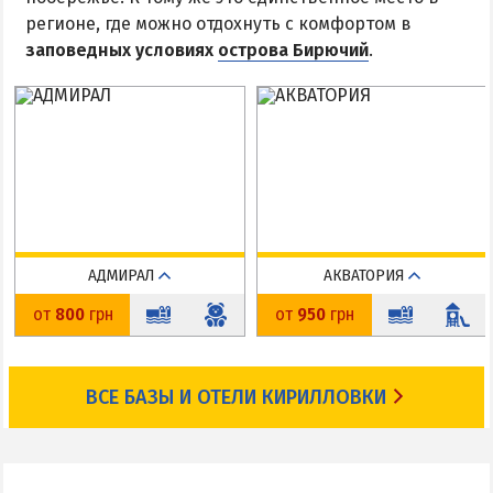
регионе, где можно отдохнуть с комфортом в
заповедных условиях
острова Бирючий
.
АДМИРАЛ
АКВАТОРИЯ
Федотова коса
Федотова коса
от
800
грн
от
950
грн
До пляжа: 50 м
До пляжа: 90 м
На карте
На карте
ВСЕ БАЗЫ И ОТЕЛИ КИРИЛЛОВКИ