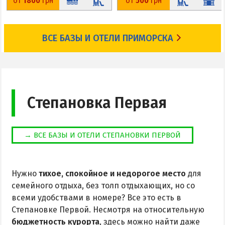
от
1800
грн
от
500
грн
До пляжа: 300 м
До пляжа: 50 м
На карте
На карте
ВСЕ БАЗЫ И ОТЕЛИ ПРИМОРСКА
Степановка Первая
→ ВСЕ БАЗЫ И ОТЕЛИ СТЕПАНОВКИ ПЕРВОЙ
Нужно
тихое, спокойное и недорогое место
для
семейного отдыха, без толп отдыхающих, но со
всеми удобствами в номере? Все это есть в
Степановке Первой. Несмотря на относительную
бюджетность курорта
, здесь можно найти даже