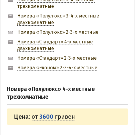
трехкомнатные
КУРОРТЫ БЕЛОСАРАЙСКОГО ЗАЛИВА
Номера «Полулюкс» 3-4-х местные
двухкомнатные
Азовская Ялта
Номера «Полулюкс» 2-3-х местные
Бабах-Тарама
Номера «Стандарт» 4-х местные
Белосарайская коса
двухкомнатные
Мелекино
Номера «Стандарт» 2-3-х местные
Урзуф
Номера «Эконом» 2-3-4-х местные
Юрьевка
Номера «Полулюкс» 4-х местные
АЗОВСКОЕ МОРЕ
трехкомнатные
Все отели и базы отдыха на Азовском море
Цены 2026 по Азовскому морю в целом
Цена:
от
3600
гривен
Виндсерфинг на Азовском море
Отдых на Азовском море с детьми