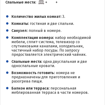
Спальные места:
Поездки на море — лайфхаки
Количество жилых комнат:
3.
ЧЕРНОЕ МОРЕ
Комнаты:
гостиная и две спальни.
Затока
Санузел:
полный в номере.
Каролино-Бугаз
Комплектация номера:
набор необходимой
мебели, сплит-система, телевизор со
Лазурное
спутниковыми каналами, холодильник,
Скадовск
частичный набор посуды. По запросу
предоставляется электрический чайник.
Хорлы
Спальные места:
одна двуспальная и две
односпальные кровати.
СЛУЖБА БРОНИРОВАНИЯ
Возможность готовить:
номера не
предназначены для приготовления и
разогрева пищи.
Балкон или терраса:
персональная
меблированная терраса в части номеров.