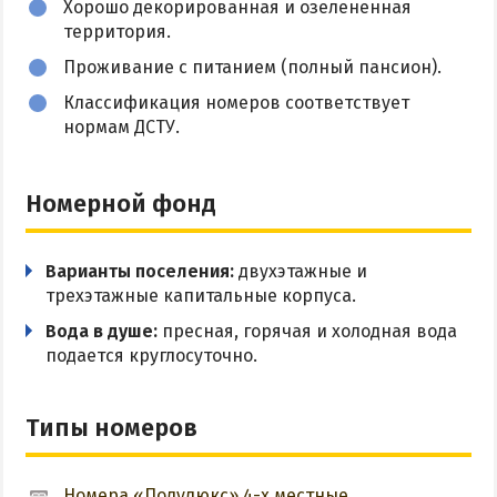
Хорошо декорированная и озелененная
ПРИМОРСК
территория.
Проживание с питанием (полный пансион).
Цены в Приморске 2026
Классификация номеров соответствует
Все веб-камеры Приморска
нормам ДСТУ.
Развлечения в Приморске
Проезд в Приморск
Номерной фонд
ОТЕЛИ И БАЗЫ ОТДЫХА ПРИМОРСКА
Варианты поселения:
двухэтажные и
трехэтажные капитальные корпуса.
Ясная поляна
Вода в душе:
пресная, горячая и холодная вода
Набережное
подается круглосуточно.
Борисовский спуск
Типы номеров
ПРИМОРСКИЙ ПОСАД
Отели Приморского Посада
Номера «Полулюкс» 4-х местные