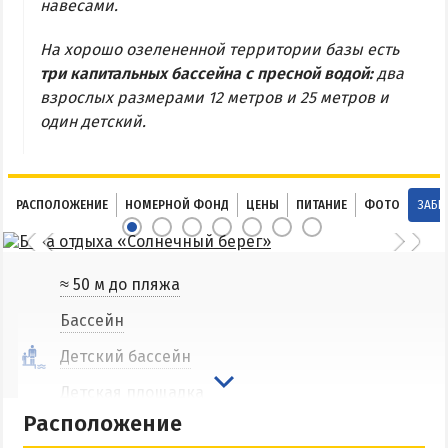
навесами.
Соленые озера
На хорошо озелененной территории базы есть
Глицериновое озеро
три капитальных бассейна с пресной водой:
два
Сиваш
взрослых размерами 12 метров и 25 метров и
Аскания-Нова
один детский.
БАЗЫ ОТДЫХА И ОТЕЛИ АРАБАТКИ
РАСПОЛОЖЕНИЕ
НОМЕРНОЙ ФОНД
ЦЕНЫ
ПИТАНИЕ
ФОТО
ЗАБР
Геническ
Генгорка
Счастливцево
≈ 50 м до пляжа
Стрелковое
Бассейн
Детский бассейн
СТЕПАНОВКА ПЕРВАЯ
Детская площадка
Пансионаты и базы отдыха Степановки-1
Расположение
Питание включено
Веб-камеры в Степановке Первой онлайн