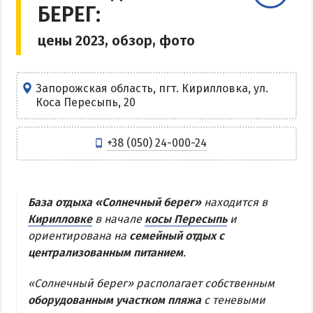
БЕРЕГ:
Центр Кирилловки
цены 2023, обзор, фото
Степок
Остров Бирючий
Частный сектор в Кирилловке
Запорожская область, пгт. Кирилловка, ул.
Коса Пересыпь, 20
Жилье в Кирилловке с бассейном
Жилье на первой линии
+38 (050) 24-000-24
Недорогое жилье в Кирилловке
АРАБАТСКАЯ СТРЕЛКА
База отдыха «Солнечный берег»
находится в
Кирилловке
в начале
косы Пересыпь
и
Веб-камеры Арабатки и Геническа
ориентирована на
семейный отдых с
Цены на Арабатской Стрелке 2026
централизованным питанием
.
Проезд на Арабатскую Стрелку
«Солнечный берег» располагает собственным
Горячие источники
оборудованным участком пляжа
с теневыми
Розовое озеро