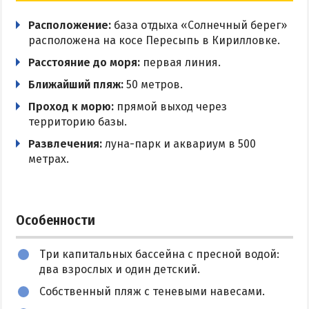
Столовая
Цены в Степановке 2026
Расположение:
база отдыха «Солнечный берег»
Беседки
расположена на косе Пересыпь в Кирилловке.
БЕРДЯНСК
Мангальная зона
Расстояние до моря:
первая линия.
Ближайший пляж:
50 метров.
Бар
Веб-камеры Бердянска
Проход к морю:
прямой выход через
Платная парковка
Цены в Бердянске 2026
территорию базы.
Питание в Бердянске
Wi-Fi
Развлечения:
луна-парк и аквариум в 500
Развлечения в Бердянске
метрах.
Проезд в Бердянск
ОТЕЛИ И БАЗЫ ОТДЫХА БЕРДЯНСКА
Особенности
Бердянская коса
Три капитальных бассейна с пресной водой:
Слободка
два взрослых и один детский.
Новопетровка
Собственный пляж с теневыми навесами.