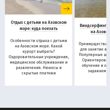
Отдых с детьми на Азовском
Виндсерфинг и
море: куда поехать
на Азовс
Особенности отдыха с детьми
Преимущества А
на Азовском море. Какой
для занятие в
курорт выбрать?
Популярные шко
Оздоровительные учреждения,
Ориентировоч
медицинское обслуживание и
обучение и от
развлечения. Нюансы и
задаваемы
скрытые платежи