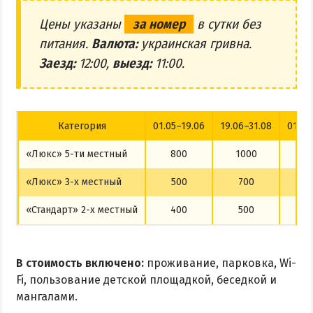
Цены указаны
за номер
в сутки без
питания.
Валюта:
украинская гривна.
Заезд:
12:00,
выезд:
11:00.
Категория
01.05–19.06
19.06–31.08
01.09
«Люкс» 5-ти местный
800
1000
8
«Люкс» 3-х местный
500
700
5
«Стандарт» 2-х местный
400
500
4
В стоимость включено:
проживание, парковка, Wi-
Fi, пользование детской площадкой, беседкой и
мангалами.