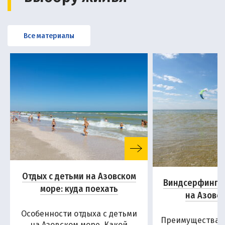
Все материалы
Отдых с детьми на Азовском
Виндсерфинг и
море: куда поехать
на Азовс
Особенности отдыха с детьми
Преимущества А
на Азовском море. Какой