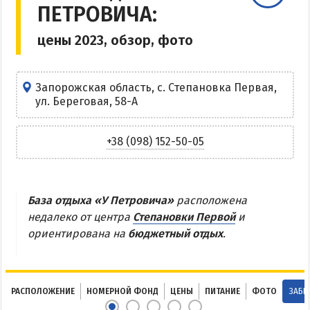
ПЕТРОВИЧА:
Центр Кирилловки
цены 2023, обзор, фото
Степок
Остров Бирючий
Частный сектор в Кирилловке
Запорожская область, с. Степановка Первая,
ул. Береговая, 58-А
Жилье в Кирилловке с бассейном
Жилье на первой линии
+38 (098) 152-50-05
Недорогое жилье в Кирилловке
АРАБАТСКАЯ СТРЕЛКА
База отдыха «У Петровича»
расположена
недалеко от центра
Степановки Первой
и
Веб-камеры Арабатки и Геническа
ориентирована на
бюджетный отдых
.
Цены на Арабатской Стрелке 2026
Проезд на Арабатскую Стрелку
Горячие источники
РАСПОЛОЖЕНИЕ
НОМЕРНОЙ ФОНД
ЦЕНЫ
ПИТАНИЕ
ФОТО
ЗАБР
Розовое озеро