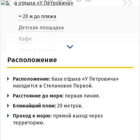
Соленые озера
≈ 20 м до пляжа
Глицериновое озеро
Сиваш
Детская площадка
Аскания-Нова
Кафе
Кухня в номере
БАЗЫ ОТДЫХА И ОТЕЛИ АРАБАТКИ
Расположение
Общая кухня
Геническ
Мангальная зона
Генгорка
Расположение:
база отдыха «У Петровича»
Беседки
находится в Степановке Первой.
Счастливцево
Парковка
Расстояние до моря:
первая линия.
Стрелковое
Ближайший пляж:
20 метров.
Wi-Fi
СТЕПАНОВКА ПЕРВАЯ
Проход к морю:
прямой выход через
Трансфер
территорию.
Разрешено с животными
Пансионаты и базы отдыха Степановки-1
Веб-камеры в Степановке Первой онлайн