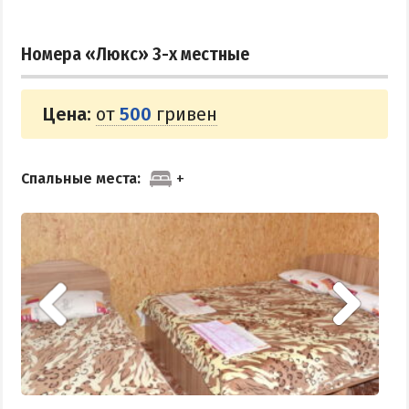
КУРОРТЫ БЕЛОСАРАЙСКОГО ЗАЛИВА
Номера «Люкс» 3-х местные
Азовская Ялта
Бабах-Тарама
Цена:
от
500
гривен
Белосарайская коса
Мелекино
Спальные места:
Урзуф
Юрьевка
АЗОВСКОЕ МОРЕ
Все отели и базы отдыха на Азовском море
Цены 2026 по Азовскому морю в целом
Виндсерфинг на Азовском море
Отдых на Азовском море с детьми