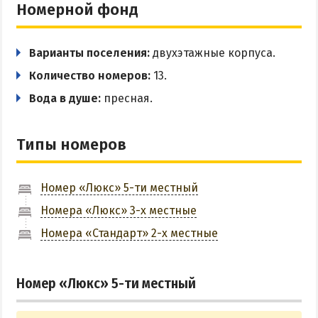
Номерной фонд
Цены в Степановке 2026
Варианты поселения:
двухэтажные корпуса.
БЕРДЯНСК
Количество номеров:
13.
Веб-камеры Бердянска
Вода в душе:
пресная.
Цены в Бердянске 2026
Питание в Бердянске
Типы номеров
Развлечения в Бердянске
Проезд в Бердянск
Номер «Люкс» 5-ти местный
Номера «Люкс» 3-х местные
ОТЕЛИ И БАЗЫ ОТДЫХА БЕРДЯНСКА
Номера «Стандарт» 2-х местные
Бердянская коса
Слободка
Номер «Люкс» 5-ти местный
Новопетровка