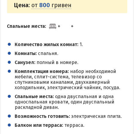
Цена:
от
800
гривен
ПРИМОРСК
Цены в Приморске 2026
Спальные места:
Все веб-камеры Приморска
Развлечения в Приморске
Количество жилых комнат:
1.
Проезд в Приморск
Комнаты:
спальня.
Санузел:
полный в номере.
ОТЕЛИ И БАЗЫ ОТДЫХА ПРИМОРСКА
Комплектация номера:
набор необходимой
мебели, сплит-система, телевизор со
Ясная поляна
спутниковыми каналами, двухкамерный
холодильник, электрический чайник, посуда.
Набережное
Спальные места:
одна двуспальная и одна
Борисовский спуск
односпальная кровати, один двуспальный
раскладной диван.
ПРИМОРСКИЙ ПОСАД
Возможность готовить:
электрическая плита.
Балкон или терраса:
терраса.
Отели Приморского Посада