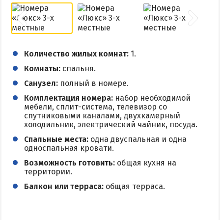
Поездки на море — лайфхаки
ЧЕРНОЕ МОРЕ
Количество жилых комнат:
1.
Затока
Комнаты:
спальня.
Каролино-Бугаз
Санузел:
полный в номере.
Лазурное
Комплектация номера:
набор необходимой
Скадовск
мебели, сплит-система, телевизор со
спутниковыми каналами, двухкамерный
Хорлы
холодильник, электрический чайник, посуда.
Спальные места:
одна двуспальная и одна
СЛУЖБА БРОНИРОВАНИЯ
односпальная кровати.
Возможность готовить:
общая кухня на
территории.
Балкон или терраса:
общая терраса.