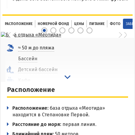
Соленые озера
Глицериновое озеро
РАСПОЛОЖЕНИЕ
НОМЕРНОЙ ФОНД
ЦЕНЫ
ПИТАНИЕ
ФОТО
ЗАБР
Сиваш
Аскания-Нова
≈ 50 м до пляжа
БАЗЫ ОТДЫХА И ОТЕЛИ АРАБАТКИ
Бассейн
Геническ
Детский бассейн
Генгорка
Кафе
Счастливцево
Расположение
Общая кухня
Стрелковое
Мультиварка в номере
Расположение:
база отдыха «Меотида»
СТЕПАНОВКА ПЕРВАЯ
Кинотеатр
находится в Степановке Первой.
Спортплощадка
Расстояние до моря:
первая линия.
Пансионаты и базы отдыха Степановки-1
Ближайший пляж:
50 метров.
Мангальная зона
Веб-камеры в Степановке Первой онлайн