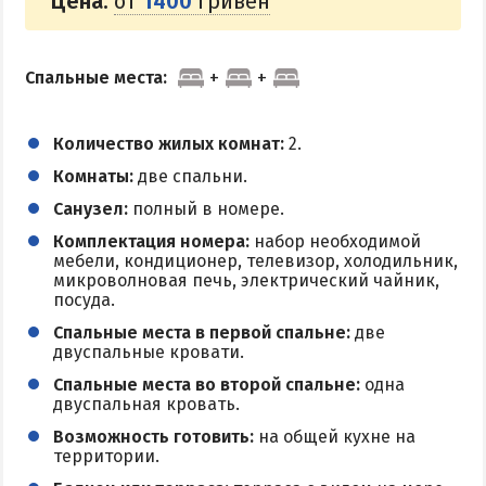
Цена:
от
1400
гривен
КУРОРТЫ БЕЛОСАРАЙСКОГО ЗАЛИВА
Спальные места:
Азовская Ялта
Бабах-Тарама
Количество жилых комнат:
2.
Белосарайская коса
Комнаты:
две спальни.
Мелекино
Санузел:
полный в номере.
Урзуф
Комплектация номера:
набор необходимой
мебели, кондиционер, телевизор, холодильник,
Юрьевка
микроволновая печь, электрический чайник,
посуда.
АЗОВСКОЕ МОРЕ
Спальные места в первой спальне:
две
двуспальные кровати.
Все отели и базы отдыха на Азовском море
Спальные места во второй спальне:
одна
двуспальная кровать.
Цены 2026 по Азовскому морю в целом
Возможность готовить:
на общей кухне на
Виндсерфинг на Азовском море
территории.
Отдых на Азовском море с детьми