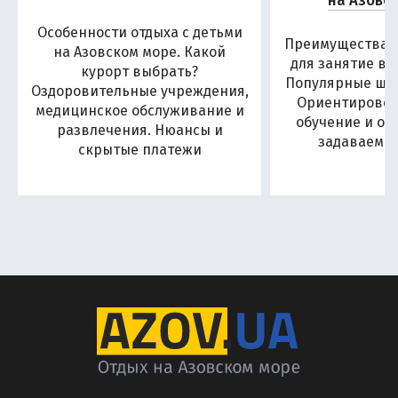
на Азовс
Особенности отдыха с детьми
Преимущества А
на Азовском море. Какой
для занятие в
курорт выбрать?
Популярные шко
Оздоровительные учреждения,
Ориентировоч
медицинское обслуживание и
обучение и от
развлечения. Нюансы и
задаваемы
скрытые платежи