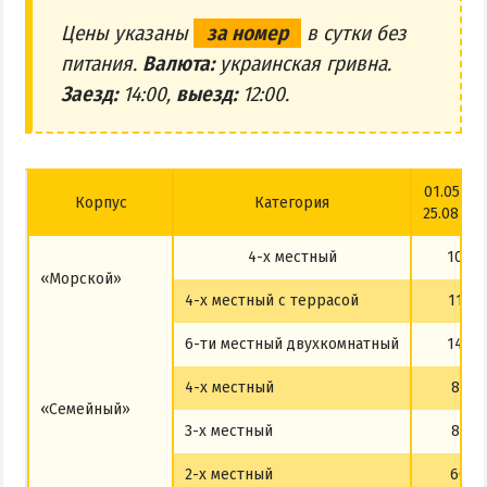
Цены указаны
за номер
в сутки без
питания.
Валюта:
украинская гривна.
Заезд:
14:00,
выезд:
12:00.
01.05–31
Корпус
Категория
25.08–30
4-х местный
1000
«Морской»
4-х местный с террасой
1150
6-ти местный двухкомнатный
1400
4-х местный
850
«Семейный»
3-х местный
850
2-х местный
600