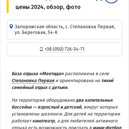
цены 2024, обзор, фото
Центр Кирилловки
Степок
Остров Бирючий
Запорожская область, с. Степановка Первая,
ул. Береговая, 54-К
Частный сектор в Кирилловке
Жилье в Кирилловке с бассейном
+38 (050) 726-34-71
Жилье на первой линии
Недорогое жилье в Кирилловке
База отдыха «Меотида»
расположена в селе
АРАБАТСКАЯ СТРЕЛКА
Степановка Первая
и ориентирована на
тихий
семейный отдых с детьми
.
Веб-камеры Арабатки и Геническа
На территории оборудовано
два капитальных
Цены на Арабатской Стрелке 2026
бассейна — взрослый и детский
, вокруг которых
Проезд на Арабатскую Стрелку
установлены шезлонги. Для детей на территории
Горячие источники
работает
кинотеатр
, а для любителей активного
Розовое озеро
отдыха есть возможность поиграть в
мини-футбол
.