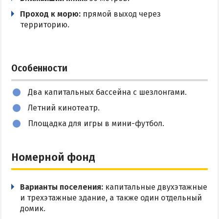
Проход к морю:
прямой выход через
Цены в Степановке 2026
Парковка
территорию.
Wi-Fi
БЕРДЯНСК
Веб-камеры Бердянска
Особенности
Цены в Бердянске 2026
Два капитальных бассейна с шезлонгами.
Питание в Бердянске
Летний кинотеатр.
Развлечения в Бердянске
Площадка для игры в мини-футбол.
Проезд в Бердянск
ОТЕЛИ И БАЗЫ ОТДЫХА БЕРДЯНСКА
Номерной фонд
Бердянская коса
Варианты поселения:
капитальные двухэтажные
Слободка
и трехэтажные здание, а также один отдельный
Новопетровка
домик.