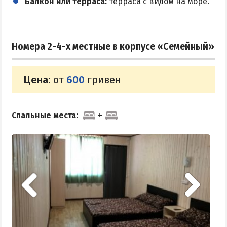
Балкон или терраса:
терраса с видом на море.
Поездки на море — лайфхаки
ЧЕРНОЕ МОРЕ
Номера 2-4-х местные в корпусе «Семейный»
Затока
Каролино-Бугаз
Цена:
от
600
гривен
Лазурное
Скадовск
Спальные места:
Хорлы
СЛУЖБА БРОНИРОВАНИЯ