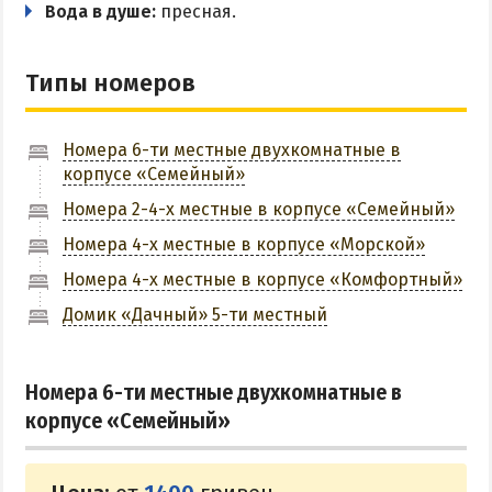
Вода в душе:
пресная.
ПРИМОРСК
Типы номеров
Цены в Приморске 2026
Все веб-камеры Приморска
Развлечения в Приморске
Номера 6-ти местные двухкомнатные в
корпусе «Семейный»
Проезд в Приморск
Номера 2-4-х местные в корпусе «Семейный»
ОТЕЛИ И БАЗЫ ОТДЫХА ПРИМОРСКА
Номера 4-х местные в корпусе «Морской»
Номера 4-х местные в корпусе «Комфортный»
Ясная поляна
Домик «Дачный» 5-ти местный
Набережное
Борисовский спуск
Номера 6-ти местные двухкомнатные в
корпусе «Семейный»
ПРИМОРСКИЙ ПОСАД
Отели Приморского Посада