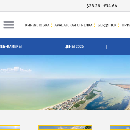
$
28.26
€
34.64
КИРИЛЛОВКА
АРАБАТСКАЯ СТРЕЛКА
БЕРДЯНСК
ПРИ
АЯ СТРЕЛКА
БЕРДЯНСК
ВЕБ-КАМЕРЫ
ЦЕНЫ 2026
ы Арабатки и Геническа
Веб-камеры Бердянска
рабатской Стрелке 2026
Цены в Бердянске 2026
 Арабатскую Стрелку
Питание в Бердянске
сточники
Развлечения в Бердянске
зеро
Проезд в Бердянск
озера
ОТЕЛИ И БАЗЫ ОТДЫХА БЕРДЯН
вое озеро
Бердянская коса
Слободка
ова
Новопетровка