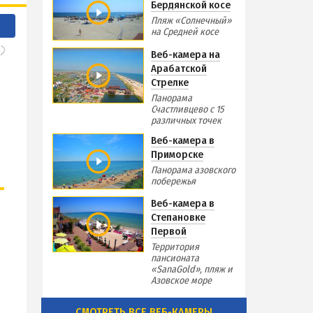
Бердянской косе
Пляж «Солнечный»
на Средней косе
Веб-камера на
Арабатской
Стрелке
Панорама
Счастливцево с 15
различных точек
Веб-камера в
Приморске
Панорама азовского
побережья
Веб-камера в
Степановке
Первой
Территория
пансионата
«SanaGold», пляж и
Азовское море
СМОТРЕТЬ ВСЕ ВЕБ-КАМЕРЫ