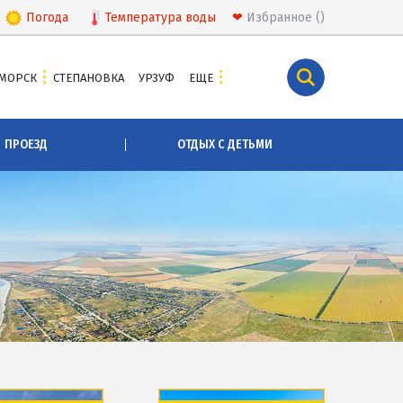
Погода
Температура
воды
❤
Избранное
МОРСК
СТЕПАНОВКА
УРЗУФ
ЕЩЕ
КУРОРТЫ БЕЛОСАРАЙСКОГО ЗАЛИВА
ПРОЕЗД
ОТДЫХ С ДЕТЬМИ
Азовская Ялта
Бабах-Тарама
Белосарайская коса
Мелекино
Урзуф
Юрьевка
СКА
АЗОВСКОЕ МОРЕ
Все отели и базы отдыха на Азовском море
Цены 2026 по Азовскому морю в целом