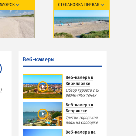
ИМОРСК
СТЕПАНОВКА ПЕРВАЯ
Виндсерфинг на Азовском море
Отдых на Азовском море с детьми
Поездки на море — лайфхаки
курорта
Обзор курорта
ЧЕРНОЕ МОРЕ
тдыха и отели
Базы отдыха и отели
Затока
меры
Веб-камеры
Веб-камеры
Каролино-Бугаз
РСКА
Лазурное
Веб-камера в
Скадовск
Кирилловке
Хорлы
0
Обзор курорта с 15
различных точек
СЛУЖБА БРОНИРОВАНИЯ
Веб-камера в
Бердянске
Третий городской
пляж на Слободке
Веб-камера на