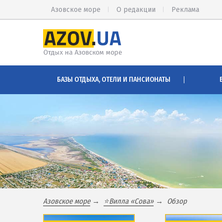
Азовское море
О редакции
Реклама
КИРИЛЛОВКА
АРАБАТСК
БАЗЫ ОТДЫХА, ОТЕЛИ И ПАНСИОНАТЫ
Веб-камеры Кирилловки
Веб-камер
Цены в Кирилловке 2026
Цены на А
Питание в Кирилловке
Проезд на
Развлечения в Кирилловке
Горячие и
Проезд в Кирилловку
Розовое о
Соленые 
БАЗЫ ОТДЫХА И ОТЕЛИ КИРИЛЛОВКИ
Глицерино
Федотова коса
Сиваш
Азовское море
⭐Вилла «Сова»
Обзор
Коса Пересыпь
Аскания-Н
Центр Кирилловки