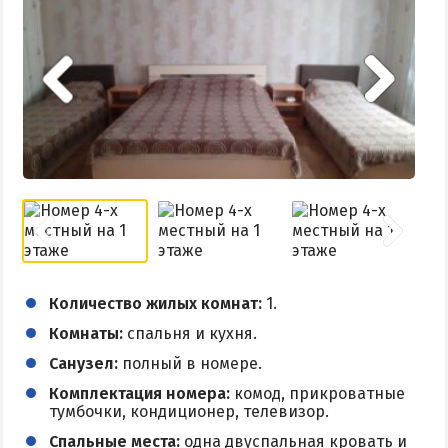
КУРОРТЫ БЕЛОСАРАЙСКОГО ЗАЛИВА
Азовская Ялта
Бабах-Тарама
Белосарайская коса
Мелекино
Урзуф
Юрьевка
АЗОВСКОЕ МОРЕ
Количество жилых комнат:
1.
Комнаты:
спальня и кухня.
Все отели и базы отдыха на Азовском море
Санузел:
полный в номере.
Цены 2026 по Азовскому морю в целом
Комплектация номера:
комод, прикроватные
Виндсерфинг на Азовском море
тумбочки, кондиционер, телевизор.
Отдых на Азовском море с детьми
Спальные места:
одна двуспальная кровать и