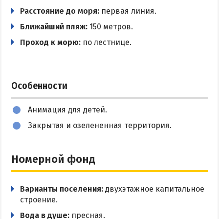
Разрешено с животными
Расстояние до моря:
первая линия.
Цены в Степановке 2026
Ближайший пляж:
150 метров.
БЕРДЯНСК
Проход к морю:
по лестнице.
Веб-камеры Бердянска
Цены в Бердянске 2026
Особенности
Питание в Бердянске
Развлечения в Бердянске
Анимация для детей.
Проезд в Бердянск
Закрытая и озелененная территория.
ОТЕЛИ И БАЗЫ ОТДЫХА БЕРДЯНСКА
Номерной фонд
Бердянская коса
Варианты поселения:
двухэтажное капитальное
Слободка
строение.
Новопетровка
Вода в душе:
пресная.