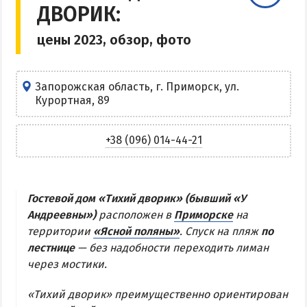
ДВОРИК:
Центр Кирилловки
цены 2023, обзор, фото
Степок
Остров Бирючий
Частный сектор в Кирилловке
Запорожская область, г. Приморск, ул.
Курортная, 89
Жилье в Кирилловке с бассейном
Жилье на первой линии
+38 (096) 014-44-21
Недорогое жилье в Кирилловке
АРАБАТСКАЯ СТРЕЛКА
Гостевой дом «Тихий дворик» (бывший «У
Андреевны»)
расположен в
Приморске
на
Веб-камеры Арабатки и Геническа
территории
«Ясной поляны»
. Спуск на пляж
по
Цены на Арабатской Стрелке 2026
лестнице
— без надобности переходить лиман
Проезд на Арабатскую Стрелку
через мостики.
Горячие источники
«Тихий дворик» преимущественно ориентирован
Розовое озеро