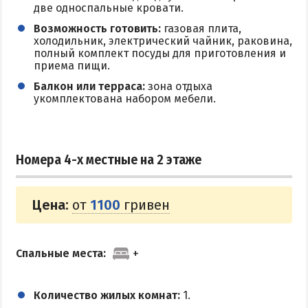
две односпальные кровати.
Поездки на море — лайфхаки
Возможность готовить:
газовая плита,
холодильник, электрический чайник, раковина,
ЧЕРНОЕ МОРЕ
полный комплект посуды для приготовления и
приема пищи.
Затока
Балкон или терраса:
зона отдыха
укомплектована набором мебели.
Каролино-Бугаз
Лазурное
Скадовск
Номера 4-х местные на 2 этаже
Хорлы
Цена:
от
1100
гривен
СЛУЖБА БРОНИРОВАНИЯ
Спальные места:
Количество жилых комнат:
1.