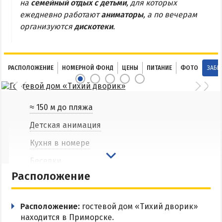
на
семейный отдых с детьми
, для которых
Соленые озера
ежедневно работают
аниматоры
, а по вечерам
организуются
дискотеки
.
Глицериновое озеро
Сиваш
Аскания-Нова
РАСПОЛОЖЕНИЕ
НОМЕРНОЙ ФОНД
ЦЕНЫ
ПИТАНИЕ
ФОТО
ЗАБР
БАЗЫ ОТДЫХА И ОТЕЛИ АРАБАТКИ
≈ 150 м до пляжа
Геническ
Генгорка
Детская анимация
Счастливцево
Кухня в номере
Стрелковое
Беседки
Расположение
Мангальная зона
СТЕПАНОВКА ПЕРВАЯ
Парковка
Пансионаты и базы отдыха Степановки-1
Расположение:
гостевой дом «Тихий дворик»
Wi-Fi
находится в Приморске.
Веб-камеры в Степановке Первой онлайн