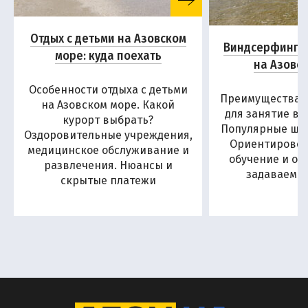
Отдых с детьми на Азовском
Виндсерфинг и
море: куда поехать
на Азовс
Особенности отдыха с детьми
Преимущества А
на Азовском море. Какой
для занятие в
курорт выбрать?
Популярные шко
Оздоровительные учреждения,
Ориентировоч
медицинское обслуживание и
обучение и от
развлечения. Нюансы и
задаваемы
скрытые платежи