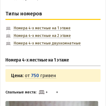
ПРИМОРСК
Типы номеров
Цены в Приморске 2026
Все веб-камеры Приморска
Номера 4-х местные на 1 этаже
Развлечения в Приморске
Номера 4-х местные на 2 этаже
Проезд в Приморск
Номера 4-х местные двухкомнатные
ОТЕЛИ И БАЗЫ ОТДЫХА ПРИМОРСКА
Номера 4-х местные на 1 этаже
Ясная поляна
Набережное
Цена:
от
750
гривен
Борисовский спуск
ПРИМОРСКИЙ ПОСАД
Спальные места:
Отели Приморского Посада