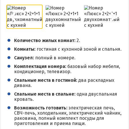
КУРОРТЫ БЕЛОСАРАЙСКОГО ЗАЛИВА
Азовская Ялта
Бабах-Тарама
Количество жилых комнат:
2.
Белосарайская коса
Комнаты:
гостиная с кухонной зоной и спальня.
Мелекино
Санузел:
полный в номере.
Урзуф
Комплектация номера:
базовый набор мебели,
Юрьевка
кондиционер, телевизор.
Спальные места в гостиной:
два раскладных
дивана.
АЗОВСКОЕ МОРЕ
Спальные места в спальне:
одна двуспальная
Все отели и базы отдыха на Азовском море
кровать.
Цены 2026 по Азовскому морю в целом
Возможность готовить:
электрическая печь,
СВЧ-печь, холодильник, электрический чайник,
Виндсерфинг на Азовском море
раковина, полный комплект посуды для
приготовления и приема пищи.
Отдых на Азовском море с детьми