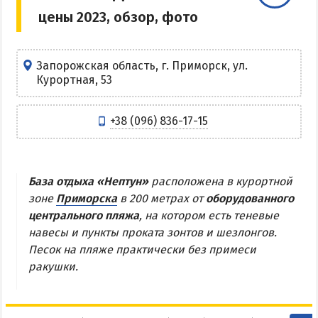
цены 2023, обзор, фото
Центр Кирилловки
Степок
Остров Бирючий
Запорожская область, г. Приморск, ул.
Курортная, 53
Частный сектор в Кирилловке
Жилье в Кирилловке с бассейном
+38 (096) 836-17-15
Жилье на первой линии
Недорогое жилье в Кирилловке
База отдыха «Нептун»
расположена в курортной
АРАБАТСКАЯ СТРЕЛКА
зоне
Приморска
в 200 метрах от
оборудованного
центрального пляжа
, на котором есть теневые
Веб-камеры Арабатки и Геническа
навесы и пункты проката зонтов и шезлонгов.
Цены на Арабатской Стрелке 2026
Песок на пляже практически без примеси
ракушки.
Проезд на Арабатскую Стрелку
Горячие источники
Розовое озеро