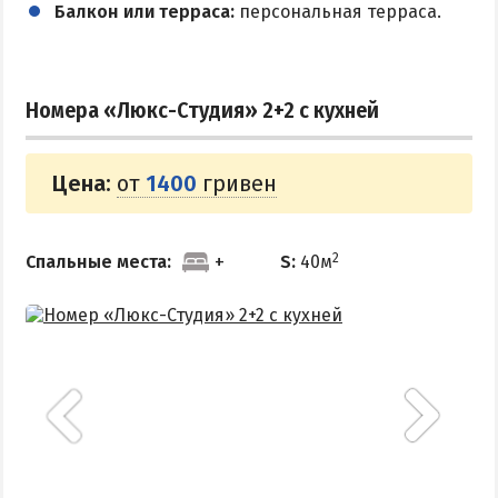
Балкон или терраса:
персональная терраса.
Поездки на море — лайфхаки
ЧЕРНОЕ МОРЕ
Номера «Люкс-Студия» 2+2 с кухней
Затока
Каролино-Бугаз
Цена:
от
1400
гривен
Лазурное
Скадовск
2
Спальные места:
S:
40м
Хорлы
СЛУЖБА БРОНИРОВАНИЯ