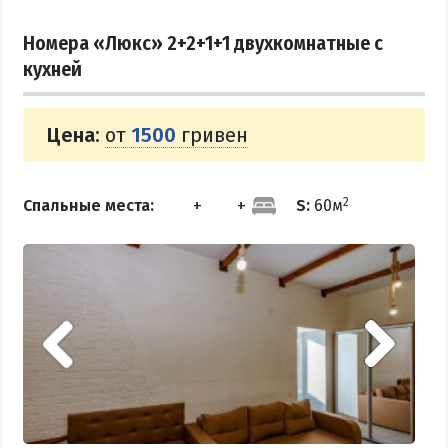
ПРИМОРСК
Номера «Люкс» 2+2+1+1 двухкомнатные с
кухней
Цены в Приморске 2026
Все веб-камеры Приморска
Цена:
от
1500
гривен
Развлечения в Приморске
Проезд в Приморск
2
Спальные места:
S:
60м
ОТЕЛИ И БАЗЫ ОТДЫХА ПРИМОРСКА
Ясная поляна
Набережное
Борисовский спуск
ПРИМОРСКИЙ ПОСАД
Отели Приморского Посада