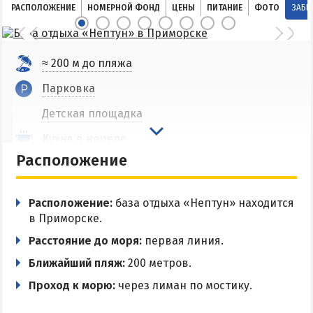
РАСПОЛОЖЕНИЕ
НОМЕРНОЙ ФОНД
ЦЕНЫ
ПИТАНИЕ
ФОТО
ЗАБР
Соленые озера
Глицериновое озеро
Сиваш
≈ 200 м до пляжа
Аскания-Нова
Парковка
Детская площадка
БАЗЫ ОТДЫХА И ОТЕЛИ АРАБАТКИ
Кухня в номере
Геническ
Расположение
Мангальная зона
Генгорка
Беседки
Счастливцево
Расположение:
база отдыха «Нептун» находится
Wi-Fi
в Приморске.
Стрелковое
Трансфер
Расстояние до моря:
первая линия.
СТЕПАНОВКА ПЕРВАЯ
Ближайший пляж:
200 метров.
Разрешено с животными
Проход к морю:
через лиман по мостику.
Пансионаты и базы отдыха Степановки-1
Веб-камеры в Степановке Первой онлайн