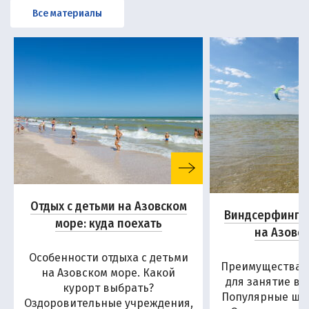
Все материалы
Отдых с детьми на Азовском
Виндсерфинг и
море: куда поехать
на Азовс
Особенности отдыха с детьми
Преимущества А
на Азовском море. Какой
для занятие в
курорт выбрать?
Популярные шко
Оздоровительные учреждения,