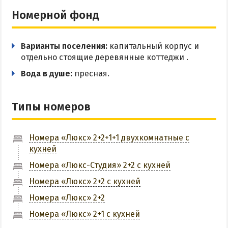
Номерной фонд
Цены в Степановке 2026
БЕРДЯНСК
Варианты поселения:
капитальный корпус и
отдельно стоящие деревянные коттеджи .
Веб-камеры Бердянска
Вода в душе:
пресная.
Цены в Бердянске 2026
Питание в Бердянске
Типы номеров
Развлечения в Бердянске
Проезд в Бердянск
Номера «Люкс» 2+2+1+1 двухкомнатные с
кухней
ОТЕЛИ И БАЗЫ ОТДЫХА БЕРДЯНСКА
Номера «Люкс-Студия» 2+2 с кухней
Номера «Люкс» 2+2 с кухней
Бердянская коса
Слободка
Номера «Люкс» 2+2
Новопетровка
Номера «Люкс» 2+1 с кухней