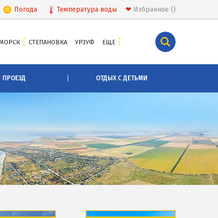
Погода
Температура
воды
❤
Избранное
МОРСК
СТЕПАНОВКА
УРЗУФ
ЕЩЕ
КУРОРТЫ БЕЛОСАРАЙСКОГО ЗАЛИВА
ПРОЕЗД
ОТДЫХ С ДЕТЬМИ
Азовская Ялта
Бабах-Тарама
Белосарайская коса
Мелекино
Урзуф
Юрьевка
СКА
АЗОВСКОЕ МОРЕ
Все отели и базы отдыха на Азовском море
Цены 2026 по Азовскому морю в целом