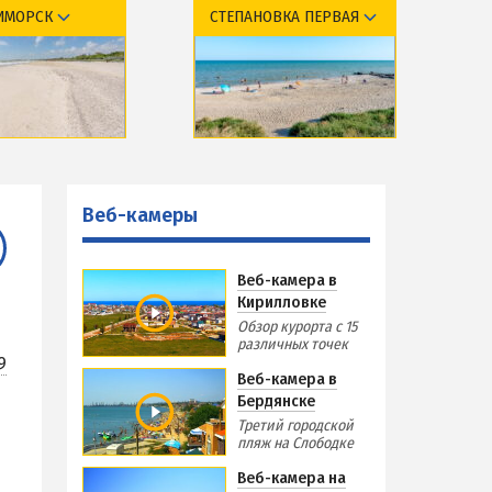
ИМОРСК
СТЕПАНОВКА ПЕРВАЯ
Виндсерфинг на Азовском море
Отдых на Азовском море с детьми
Поездки на море — лайфхаки
курорта
Обзор курорта
ЧЕРНОЕ МОРЕ
тдыха и отели
Базы отдыха и отели
Затока
меры
Веб-камеры
Веб-камеры
Каролино-Бугаз
РСКА
Лазурное
Веб-камера в
Скадовск
Кирилловке
Хорлы
Обзор курорта с 15
различных точек
9
СЛУЖБА БРОНИРОВАНИЯ
Веб-камера в
Бердянске
Третий городской
пляж на Слободке
Веб-камера на