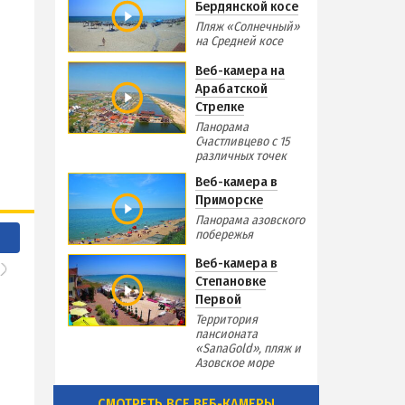
Бердянской косе
Пляж «Солнечный»
на Средней косе
Веб-камера на
Арабатской
Стрелке
Панорама
Счастливцево с 15
различных точек
Веб-камера в
Приморске
Панорама азовского
побережья
Веб-камера в
Степановке
Первой
Территория
пансионата
«SanaGold», пляж и
Азовское море
СМОТРЕТЬ ВСЕ ВЕБ-КАМЕРЫ