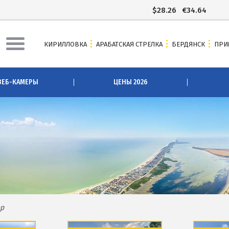
$
28.26
€
34.64
КИРИЛЛОВКА
АРАБАТСКАЯ СТРЕЛКА
БЕРДЯНСК
ПРИ
АЯ СТРЕЛКА
БЕРДЯНСК
ВЕБ-КАМЕРЫ
ЦЕНЫ 2026
ы Арабатки и Геническа
Веб-камеры Бердянска
рабатской Стрелке 2026
Цены в Бердянске 2026
 Арабатскую Стрелку
Питание в Бердянске
сточники
Развлечения в Бердянске
зеро
Проезд в Бердянск
озера
ОТЕЛИ И БАЗЫ ОТДЫХА БЕРДЯН
вое озеро
Бердянская коса
р
Слободка
ова
Новопетровка