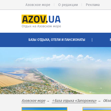
Азовское море
О редакции
Реклама
КИРИЛЛОВКА
АРАБАТСК
БАЗЫ ОТДЫХА, ОТЕЛИ И ПАНСИОНАТЫ
Веб-камеры Кирилловки
Веб-камер
Цены в Кирилловке 2026
Цены на А
Питание в Кирилловке
Проезд на
Развлечения в Кирилловке
Горячие и
Проезд в Кирилловку
Розовое о
Соленые 
БАЗЫ ОТДЫХА И ОТЕЛИ КИРИЛЛОВКИ
Глицерино
Федотова коса
Сиваш
Азовское море
⭐База отдыха «Запорожец»
Обзо
Коса Пересыпь
Аскания-Н
Центр Кирилловки