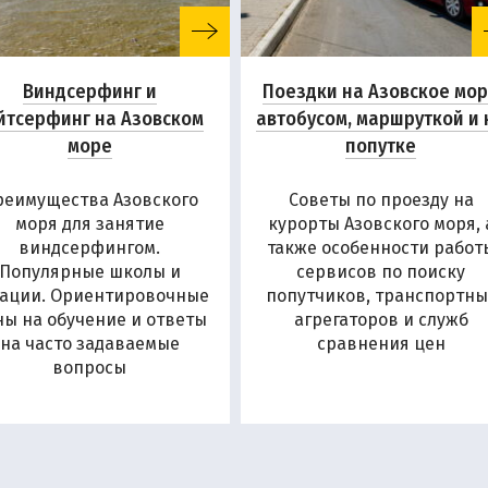
Виндсерфинг и
Поездки на Азовское мо
йтсерфинг на Азовском
автобусом, маршруткой и 
море
попутке
реимущества Азовского
Советы по проезду на
моря для занятие
курорты Азовского моря, 
виндсерфингом.
также особенности работ
Популярные школы и
сервисов по поиску
ации. Ориентировочные
попутчиков, транспортны
ны на обучение и ответы
агрегаторов и служб
на часто задаваемые
сравнения цен
вопросы