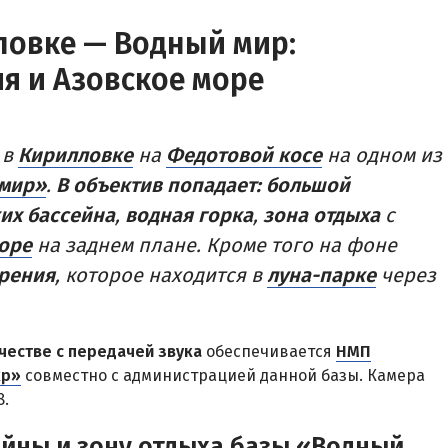
ЫХА И ОТЕЛИ АРАБАТКИ
ловке — Водный мир:
ПРИМОРСК
я и Азовское море
Цены в Приморске 2026
Все веб-камеры Приморска
ево
Развлечения в Приморске
ое
 в
Кирилловке
на
Федотовой косе
на одном из
Проезд в Приморск
 мир»
.
В объектив попадает:
большой
КА ПЕРВАЯ
их бассейна
,
водная горка
,
зона отдыха
с
ОТЕЛИ И БАЗЫ ОТДЫХА ПРИМО
ы и базы отдыха Степановки-1
оре
на заднем плане. Кроме того на фоне
Ясная поляна
ы в Степановке Первой онлайн
зрения
, которое находится в
луна-парке
через
Набережное
епановке 2026
Борисовский спуск
честве с передачей звука
обеспечивается
НМП
ПРИМОРСКИЙ ПОСАД
кр»
совместно с администрацией данной базы. Камера
Отели Приморского Посада
8.
ейны и зону отдыха базы «Водный