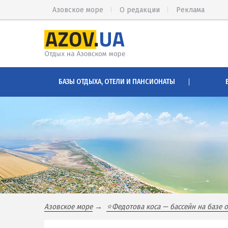
Азовское море
О редакции
Реклама
КИРИЛЛОВКА
АРАБАТСК
БАЗЫ ОТДЫХА, ОТЕЛИ И ПАНСИОНАТЫ
Веб-камеры Кирилловки
Веб-камер
Цены в Кирилловке 2026
Цены на А
Питание в Кирилловке
Проезд на
Развлечения в Кирилловке
Горячие и
Проезд в Кирилловку
Розовое о
Соленые 
БАЗЫ ОТДЫХА И ОТЕЛИ КИРИЛЛОВКИ
Глицерино
Федотова коса
Сиваш
Азовское море
⭐Федотова коса — бассейн на базе 
Коса Пересыпь
Аскания-Н
Центр Кирилловки