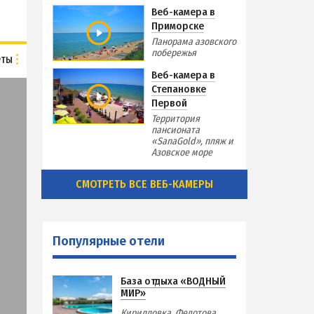
Веб-камера в
Приморске
Панорама азовского
побережья
РТЫ
Веб-камера в
Степановке
Первой
Территория
пансионата
«SanaGold», пляж и
Азовское море
СМОТРЕТЬ ВСЕ ВЕБ-КАМЕРЫ
Популярные отели
База отдыха «ВОДНЫЙ
МИР»
Кирилловка. Федотова