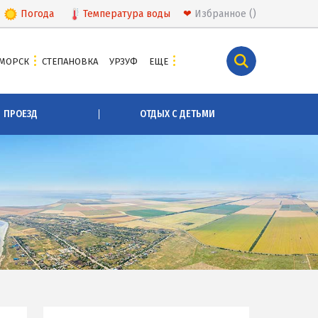
Погода
Температура
воды
❤
Избранное
МОРСК
СТЕПАНОВКА
УРЗУФ
ЕЩЕ
КУРОРТЫ БЕЛОСАРАЙСКОГО ЗАЛИВА
ПРОЕЗД
ОТДЫХ С ДЕТЬМИ
Азовская Ялта
Бабах-Тарама
Белосарайская коса
Мелекино
Урзуф
Юрьевка
СКА
АЗОВСКОЕ МОРЕ
Все отели и базы отдыха на Азовском море
Цены 2026 по Азовскому морю в целом