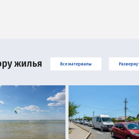
ору жилья
Все материалы
Разверну