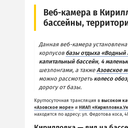
Степок
БАЗЫ ОТД
Веб-камера в Кирил
Остров Бирючий
Геническ
бассейны, территори
Частный сектор в Кирилловке
Генгорка
Жилье в Кирилловке с бассейном
Счастливц
Жилье на первой линии
Стрелков
Данная веб-камера установлена
Недорогое жилье в Кирилловке
корпусов
базы отдыха «Водный
СТЕПАНОВ
капитальный бассейн
,
4 маленьк
Пансионат
шезлонгами, а также
Азовское м
Веб-камер
можно рассмотреть
колесо обо
Цены в Ст
дорогу от базы.
Круглосуточная трансляция в
высоком ка
«Азовское море»
и
НИАП «Кирилловка.У
находится по адресу: ул. Федотова коса, 4
Кирилловка — вид на басс