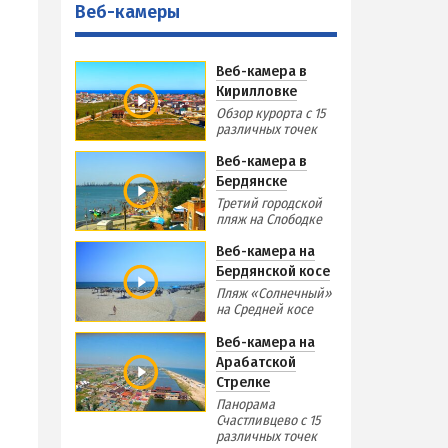
Веб-камеры
Виндсерфинг на Азовском море
Отдых на Азовском море с детьми
Веб-камера в
Поездки на море — лайфхаки
Кирилловке
Обзор курорта с 15
различных точек
ЧЕРНОЕ МОРЕ
Веб-камера в
Затока
Бердянске
Каролино-Бугаз
Третий городской
пляж на Слободке
РСКА
Лазурное
Веб-камера на
Скадовск
Бердянской косе
Хорлы
Пляж «Солнечный»
на Средней косе
Веб-камера на
СЛУЖБА БРОНИРОВАНИЯ
Арабатской
Стрелке
Панорама
Счастливцево с 15
различных точек