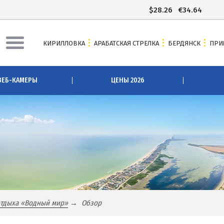
$
28.26
€
34.64
КИРИЛЛОВКА
АРАБАТСКАЯ СТРЕЛКА
БЕРДЯНСК
ПРИ
АЯ СТРЕЛКА
БЕРДЯНСК
ВЕБ-КАМЕРЫ
ЦЕНЫ 2026
ы Арабатки и Геническа
Веб-камеры Бердянска
рабатской Стрелке 2026
Цены в Бердянске 2026
 Арабатскую Стрелку
Питание в Бердянске
сточники
Развлечения в Бердянске
зеро
Проезд в Бердянск
озера
ОТЕЛИ И БАЗЫ ОТДЫХА БЕРДЯН
вое озеро
Бердянская коса
отдыха «Водный мир»
Обзор
Слободка
ова
Новопетровка