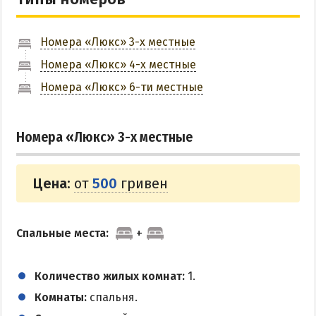
КУРОРТЫ БЕЛОСАРАЙСКОГО ЗАЛИВА
Номера «Люкс» 3-х местные
Азовская Ялта
Номера «Люкс» 4-х местные
Бабах-Тарама
Номера «Люкс» 6-ти местные
Белосарайская коса
Мелекино
Номера «Люкс» 3-х местные
Урзуф
Юрьевка
Цена:
от
500
гривен
АЗОВСКОЕ МОРЕ
Спальные места:
Все отели и базы отдыха на Азовском море
Цены 2026 по Азовскому морю в целом
Количество жилых комнат:
1.
Виндсерфинг на Азовском море
Комнаты:
спальня.
Отдых на Азовском море с детьми