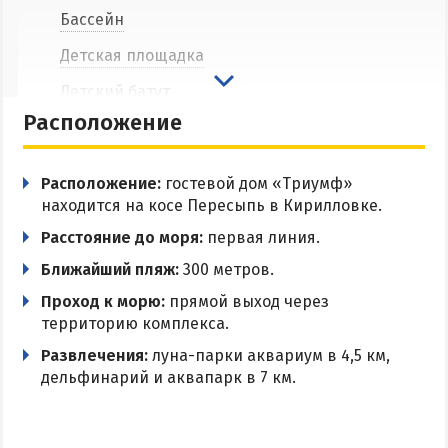
Бассейн
Цены в Степановке 2026
Детская площадка
БЕРДЯНСК
Детский батут
Расположение
Кухня в номере
Веб-камеры Бердянска
Цены в Бердянске 2026
Мангальная зона
Расположение:
гостевой дом «Триумф»
Питание в Бердянске
Парковка
находится на косе Пересыпь в Кирилловке.
Развлечения в Бердянске
Wi-Fi
Расстояние до моря:
первая линия.
Проезд в Бердянск
Ближайший пляж:
300 метров.
Проход к морю:
прямой выход через
ОТЕЛИ И БАЗЫ ОТДЫХА БЕРДЯНСКА
территорию комплекса.
Развлечения:
луна-парки аквариум в 4,5 км,
Бердянская коса
дельфинарий и аквапарк в 7 км.
Слободка
Новопетровка