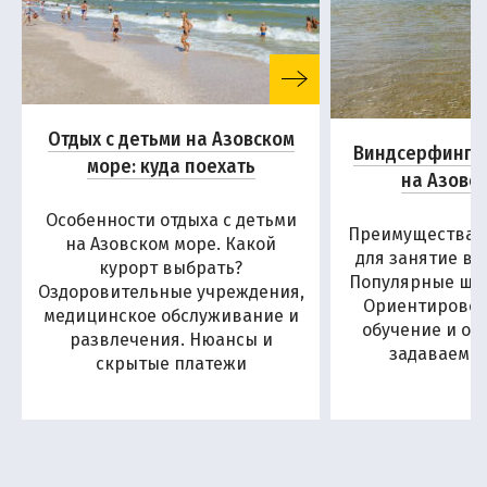
Отдых с детьми на Азовском
Виндсерфинг и
море: куда поехать
на Азовс
Особенности отдыха с детьми
Преимущества А
на Азовском море. Какой
для занятие в
курорт выбрать?
Популярные шко
Оздоровительные учреждения,
Ориентировоч
медицинское обслуживание и
обучение и от
развлечения. Нюансы и
задаваемы
скрытые платежи