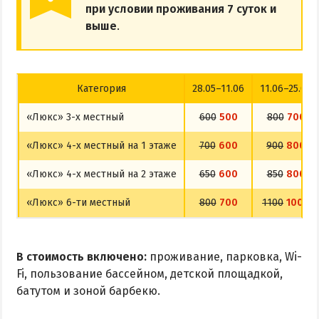
при условии проживания 7 суток и
выше
.
Категория
28.05–11.06
11.06–25.06
«Люкс» 3-х местный
600
500
800
700
«Люкс» 4-х местный на 1 этаже
700
600
900
800
«Люкс» 4-х местный на 2 этаже
650
600
850
800
«Люкс» 6-ти местный
800
700
1100
1000
В стоимость включено:
проживание, парковка, Wi-
Fi, пользование бассейном, детской площадкой,
батутом и зоной барбекю.