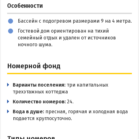
Особенности
ПРИМОРСК
Бассейн с подогревом размерами 9 на 4 метра.
Цены в Приморске 2026
Гостевой дом ориентирован на тихий
Все веб-камеры Приморска
семейный отдых и удален от источников
Развлечения в Приморске
ночного шума.
Проезд в Приморск
Номерной фонд
ОТЕЛИ И БАЗЫ ОТДЫХА ПРИМОРСКА
Ясная поляна
Варианты поселения:
три капитальных
трехэтажных коттеджа
Набережное
Количество номеров:
24.
Борисовский спуск
Вода в душе:
пресная, горячая и холодная вода
подается круглосуточно.
ПРИМОРСКИЙ ПОСАД
Отели Приморского Посада
Типы номеров