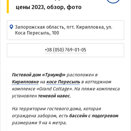
цены 2023, обзор, фото
Центр Кирилловки
Степок
Остров Бирючий
Запорожская область, пгт. Кирилловка, ул.
Коса Пересыпь, 100
Частный сектор в Кирилловке
Жилье в Кирилловке с бассейном
+38 (050) 769-01-05
Жилье на первой линии
Недорогое жилье в Кирилловке
Гостевой дом «Триумф»
расположен в
АРАБАТСКАЯ СТРЕЛКА
Кирилловке
на
косе Пересыпь
в коттеджном
комплексе «Grand Cottage». На пляже комплекса
Веб-камеры Арабатки и Геническа
установлен
теневой навес
.
Цены на Арабатской Стрелке 2026
На территории гостевого дома, которая
Проезд на Арабатскую Стрелку
ограждена забором, есть
бассейн с подогревом
Горячие источники
размерами 9 на 4 метра.
Розовое озеро