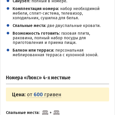
Санузел:
полный в номере.
Поездки на море — лайфхаки
Комплектация номера:
набор необходимой
мебели, сплит-система, телевизор,
холодильник, сушилка для белья.
ЧЕРНОЕ МОРЕ
Спальные места:
две двуспальные кровати.
Затока
Возможность готовить:
газовая плита,
раковина, полный набор посуды для
Каролино-Бугаз
приготовления и приема пищи.
Лазурное
Балкон или терраса:
персональная
меблированная терраса с кухонной зоной.
Скадовск
Хорлы
Номера «Люкс» 4-х местные
СЛУЖБА БРОНИРОВАНИЯ
Цена:
от
600
гривен
Спальные места: