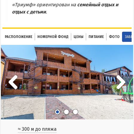
«Триумф» ориентирован на
семейный отдых и
Соленые озера
отдых с детьми
.
Глицериновое озеро
Сиваш
Аскания-Нова
РАСПОЛОЖЕНИЕ
НОМЕРНОЙ ФОНД
ЦЕНЫ
ПИТАНИЕ
ФОТО
ЗАБР
БАЗЫ ОТДЫХА И ОТЕЛИ АРАБАТКИ
Геническ
Генгорка
Счастливцево
Стрелковое
СТЕПАНОВКА ПЕРВАЯ
Пансионаты и базы отдыха Степановки-1
≈ 300 м до пляжа
Веб-камеры в Степановке Первой онлайн