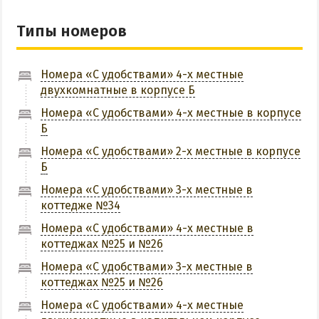
ПРИМОРСК
Типы номеров
Цены в Приморске 2026
Все веб-камеры Приморска
Номера «С удобствами» 4-х местные
двухкомнатные в корпусе Б
Развлечения в Приморске
Номера «С удобствами» 4-х местные в корпусе
Проезд в Приморск
Б
Номера «С удобствами» 2-х местные в корпусе
ОТЕЛИ И БАЗЫ ОТДЫХА ПРИМОРСКА
Б
Номера «С удобствами» 3-х местные в
Ясная поляна
коттедже №34
Набережное
Номера «С удобствами» 4-х местные в
Борисовский спуск
коттеджах №25 и №26
Номера «С удобствами» 3-х местные в
ПРИМОРСКИЙ ПОСАД
коттеджах №25 и №26
Номера «С удобствами» 4-х местные
Отели Приморского Посада