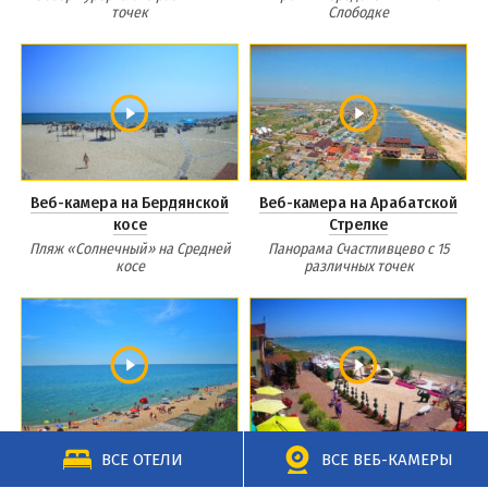
точек
Слободке
Веб-камера на Бердянской
Веб-камера на Арабатской
косе
Стрелке
Пляж «Солнечный» на Средней
Панорама Счастливцево с 15
косе
различных точек
Веб-камера в Приморске
Веб-камера в Степановке
ВСЕ ОТЕЛИ
ВСЕ ВЕБ-КАМЕРЫ
Первой
Панорама азовского побережья