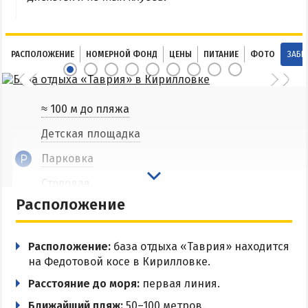
Соленые озера
Глицериновое озеро
РАСПОЛОЖЕНИЕ
НОМЕРНОЙ ФОНД
ЦЕНЫ
ПИТАНИЕ
ФОТО
ЗАБР
Сиваш
Аскания-Нова
≈ 100 м до пляжа
БАЗЫ ОТДЫХА И ОТЕЛИ АРАБАТКИ
Детская площадка
Геническ
Парковка
Генгорка
Столовая
Счастливцево
Расположение
Кухня в номере
Стрелковое
Общая кухня
Расположение:
база отдыха «Таврия» находится
СТЕПАНОВКА ПЕРВАЯ
Мангальная зона
на Федотовой косе в Кирилловке.
Магазин
Расстояние до моря:
первая линия.
Пансионаты и базы отдыха Степановки-1
Ближайший пляж:
50–100 метров.
Wi-Fi
Веб-камеры в Степановке Первой онлайн