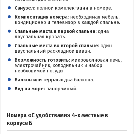
Поездки на море — лайфхаки
Санузел:
полной комплектации в номере.
Комплектация номера:
необходимая мебель,
кондиционер и телевизор в каждой спальне.
ЧЕРНОЕ МОРЕ
Спальные места в первой спальне:
одна
Затока
двуспальная кровать.
Каролино-Бугаз
Спальные места во второй спальне:
один
двуспальный раскладной диван.
Лазурное
Возможность готовить:
микроволновая печь,
Скадовск
электрочайник, холодильник и набор
необходимой посуды.
Хорлы
Балкон или терраса:
два балкона.
Вид на море:
панорамный.
СЛУЖБА БРОНИРОВАНИЯ
Номера «С удобствами» 4-х местные в
корпусе Б