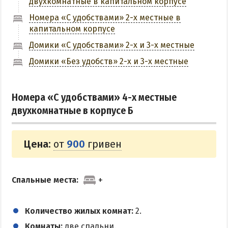
двухкомнатные в капитальном корпусе
Номера «С удобствами» 2-х местные в
КУРОРТЫ БЕЛОСАРАЙСКОГО ЗАЛИВА
капитальном корпусе
Азовская Ялта
Домики «С удобствами» 2-х и 3-х местные
Бабах-Тарама
Домики «Без удобств» 2-х и 3-х местные
Белосарайская коса
Мелекино
Номера «С удобствами» 4-х местные
Урзуф
двухкомнатные в корпусе Б
Юрьевка
Цена:
от
900
гривен
АЗОВСКОЕ МОРЕ
Все отели и базы отдыха на Азовском море
Спальные места:
Цены 2026 по Азовскому морю в целом
Виндсерфинг на Азовском море
Количество жилых комнат:
2.
Отдых на Азовском море с детьми
Комнаты:
две спальни.