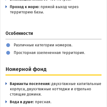
Проход к морю:
прямой выход через
Цены в Степановке 2026
Разрешено с животными
территорию базы.
БЕРДЯНСК
Веб-камеры Бердянска
Особенности
Цены в Бердянске 2026
Различные категории номеров.
Питание в Бердянске
Просторная озелененная территория.
Развлечения в Бердянске
Проезд в Бердянск
Номерной фонд
ОТЕЛИ И БАЗЫ ОТДЫХА БЕРДЯНСКА
Варианты поселения:
двухэтажные капитальные
Бердянская коса
корпуса, двухэтажные коттеджи и отдельно
Слободка
стоящие домики.
Новопетровка
Вода в душе:
пресная.