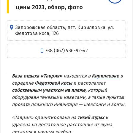
цены 2023, обзор, фото
Центр Кирилловки
Степок
Остров Бирючий
Запорожская область, пгт. Кирилловка, ул.
Федотова коса, 126
Частный сектор в Кирилловке
Жилье в Кирилловке с бассейном
+38 (067) 936-92-42
Жилье на первой линии
Недорогое жилье в Кирилловке
База отдыха «Таврия»
находится в
Кирилловке
в
АРАБАТСКАЯ СТРЕЛКА
середине
Федотовой косы
и располагает
собственным участком на пляже
, который
Веб-камеры Арабатки и Геническа
оборудован теневыми навесами, а также пунктом
Цены на Арабатской Стрелке 2026
проката пляжного инвентаря — шезлонги и зонты.
Проезд на Арабатскую Стрелку
«Таврия» ориентирована на
тихий отдых
и
Горячие источники
удалена на достаточное расстояние от шума
Розовое озеро
дискотек и ночных клубов.