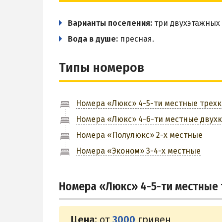
Варианты поселения:
три двухэтажных 
Вода в душе:
пресная.
Типы номеров
Номера «Люкс» 4-5-ти местные трех
Номера «Люкс» 4-6-ти местные двух
Номера «Полулюкс» 2-х местные
Номера «Эконом» 3-4-х местные
Номера «Люкс» 4-5-ти местные
Цена:
от
3000
гривен