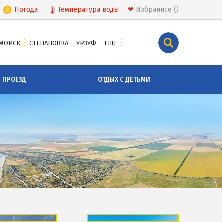
Погода
Температура
воды
❤
Избранное
МОРСК
СТЕПАНОВКА
УРЗУФ
ЕЩЕ
КУРОРТЫ БЕЛОСАРАЙСКОГО ЗАЛИВА
ПРОЕЗД
ОТДЫХ С ДЕТЬМИ
Азовская Ялта
Бабах-Тарама
Белосарайская коса
Мелекино
Урзуф
Юрьевка
СКА
АЗОВСКОЕ МОРЕ
Все отели и базы отдыха на Азовском море
Цены 2026 по Азовскому морю в целом