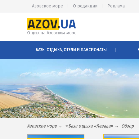
Азовское море
О редакции
Реклама
КИРИЛЛОВКА
АРАБАТСК
БАЗЫ ОТДЫХА, ОТЕЛИ И ПАНСИОНАТЫ
Веб-камеры Кирилловки
Веб-камер
Цены в Кирилловке 2026
Цены на А
Питание в Кирилловке
Проезд на
Развлечения в Кирилловке
Горячие и
Проезд в Кирилловку
Розовое о
Соленые 
БАЗЫ ОТДЫХА И ОТЕЛИ КИРИЛЛОВКИ
Глицерино
Федотова коса
Сиваш
Азовское море
⭐База отдыха «Левада»
Обзор
Коса Пересыпь
Аскания-Н
Центр Кирилловки