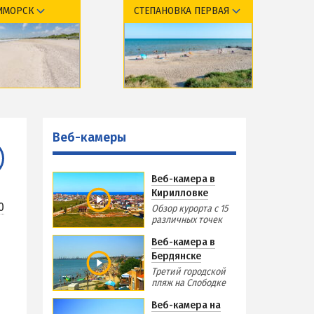
ИМОРСК
СТЕПАНОВКА ПЕРВАЯ
Виндсерфинг на Азовском море
Отдых на Азовском море с детьми
Поездки на море — лайфхаки
курорта
Обзор курорта
ЧЕРНОЕ МОРЕ
тдыха и отели
Базы отдыха и отели
Затока
меры
Веб-камеры
Веб-камеры
Каролино-Бугаз
РСКА
Лазурное
Веб-камера в
Скадовск
Кирилловке
Хорлы
0
Обзор курорта с 15
различных точек
СЛУЖБА БРОНИРОВАНИЯ
Веб-камера в
Бердянске
Третий городской
пляж на Слободке
Веб-камера на