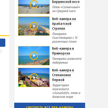
Бердянской косе
Пляж «Солнечный»
на Средней косе
Веб-камера на
Арабатской
Стрелке
Панорама
Счастливцево с 15
различных точек
Веб-камера в
Приморске
Панорама азовского
побережья
Веб-камера в
Степановке
Первой
Территория
пансионата
«SanaGold», пляж и
Азовское море
СМОТРЕТЬ ВСЕ ВЕБ-КАМЕРЫ