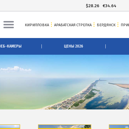
$
28.26
€
34.64
КИРИЛЛОВКА
АРАБАТСКАЯ СТРЕЛКА
БЕРДЯНСК
ПРИ
АЯ СТРЕЛКА
БЕРДЯНСК
ВЕБ-КАМЕРЫ
ЦЕНЫ 2026
ы Арабатки и Геническа
Веб-камеры Бердянска
рабатской Стрелке 2026
Цены в Бердянске 2026
 Арабатскую Стрелку
Питание в Бердянске
сточники
Развлечения в Бердянске
зеро
Проезд в Бердянск
озера
ОТЕЛИ И БАЗЫ ОТДЫХА БЕРДЯН
вое озеро
Бердянская коса
Слободка
ова
Новопетровка