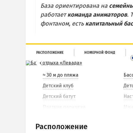
База ориентирована на
семейны
работает
команда аниматоров
.
фонтаном, есть
капитальный ба
РАСПОЛОЖЕНИЕ
НОМЕРНОЙ ФОНД
≈ 30 м до пляжа
Бас
Детский клуб
Дет
Детский батут
Нас
Платная парковка
Ман
Расположение