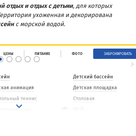
й отдых и отдых с детьми
, для которых
 Территория ухоженная и декорирована
ссейн
с морской водой.
ЦЕНЫ
ПИТАНИЕ
ФОТО
ЗАБРОНИРОВАТЬ
сейн
Детский бассейн
ская анимация
Детская площадка
тольный теннис
Столовая
гальная зона
Wi-Fi