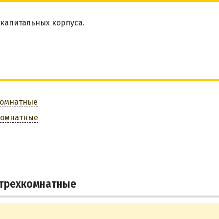
капитальных корпуса.
комнатные
комнатные
 трехкомнатные