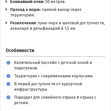
Ближайший пляж:
50 метров.
Мангальная зона
Цены в Степановке 2026
Проход к морю:
прямой выход через
Парковка
территорию.
Разрешено с животными
БЕРДЯНСК
Развлечения:
луна-парк в шаговой доступности,
аквапарк и дельфинарий в 1,5 км.
Веб-камеры Бердянска
Цены в Бердянске 2026
Питание в Бердянске
Особенности
Развлечения в Бердянске
Капитальный бассейн с детской зоной и
Проезд в Бердянск
подогревом.
Территория с современными корпусами.
ОТЕЛИ И БАЗЫ ОТДЫХА БЕРДЯНСКА
В пешей доступности от курортной
Бердянская коса
инфраструктуры.
Слободка
Подходит для семейного отдыха и отдыха с
детьми.
Новопетровка