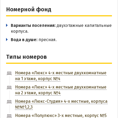
ПРИМОРСК
Номерной фонд
Цены в Приморске 2026
Варианты поселения:
двухэтажные капитальные
Все веб-камеры Приморска
корпуса.
Развлечения в Приморске
Вода в душе:
пресная.
Проезд в Приморск
Типы номеров
ОТЕЛИ И БАЗЫ ОТДЫХА ПРИМОРСКА
Ясная поляна
Номера «Люкс» 4-х местные двухкомнатные
на 1 этаже, корпус №4
Набережное
Борисовский спуск
Номера «Люкс» 4-х местные двухкомнатные
на 2 этаже, корпус №4
Номера «Люкс-Студия» 4-х местные, корпуса
ПРИМОРСКИЙ ПОСАД
№№1,2,3
Отели Приморского Посада
Номера «Полулюкс» 3-х местные, корпус №5