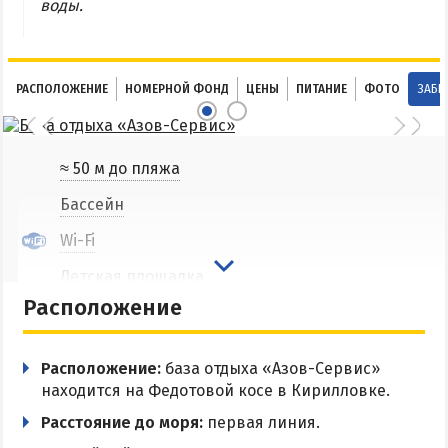
воды.
Соленые озера
Глицериновое озеро
Сиваш
РАСПОЛОЖЕНИЕ
НОМЕРНОЙ ФОНД
ЦЕНЫ
ПИТАНИЕ
ФОТО
ЗАБР
Аскания-Нова
≈ 50 м до пляжа
БАЗЫ ОТДЫХА И ОТЕЛИ АРАБАТКИ
Бассейн
Геническ
Wi-Fi
Генгорка
Детская площадка
Счастливцево
Расположение
Детский клуб
Стрелковое
Детская кроватка
Расположение:
база отдыха «Азов-Сервис»
СТЕПАНОВКА ПЕРВАЯ
Кафе
находится на Федотовой косе в Кирилловке.
Пансионаты и базы отдыха Степановки-1
Кухня в номере
Расстояние до моря:
первая линия.
Веб-камеры в Степановке Первой онлайн