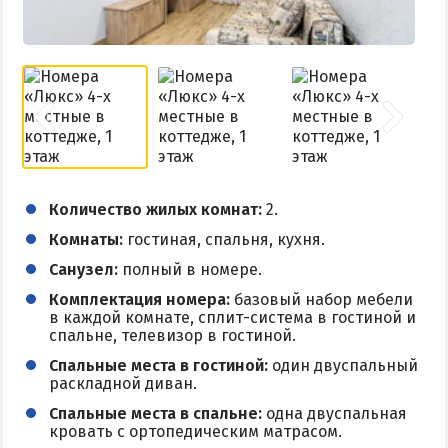
Поездки на море — лайфхаки
ЧЕРНОЕ МОРЕ
Затока
Каролино-Бугаз
Лазурное
Количество жилых комнат:
2.
Скадовск
Комнаты:
гостиная, спальня, кухня.
Хорлы
Санузел:
полный в номере.
Комплектация номера:
базовый набор мебели
СЛУЖБА БРОНИРОВАНИЯ
в каждой комнате, сплит-система в гостиной и
спальне, телевизор в гостиной.
Спальные места в гостиной:
один двуспальный
раскладной диван.
Спальные места в спальне:
одна двуспальная
кровать с ортопедическим матрасом.