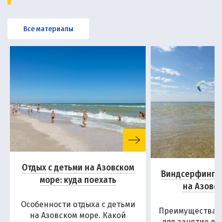
Все материалы
Отдых с детьми на Азовском
Виндсерфинг и
море: куда поехать
на Азовс
Особенности отдыха с детьми
Преимущества А
на Азовском море. Какой
для занятие в