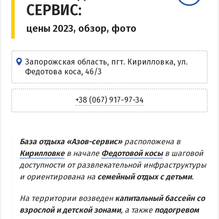
СЕРВИС:
Центр Кирилловки
цены 2023, обзор, фото
Степок
Остров Бирючий
Частный сектор в Кирилловке
Запорожская область, пгт. Кирилловка, ул.
Федотова коса, 46/3
Жилье в Кирилловке с бассейном
Жилье на первой линии
+38 (067) 917-97-34
Недорогое жилье в Кирилловке
АРАБАТСКАЯ СТРЕЛКА
База отдыха «Азов-сервис»
расположена в
Кирилловке
в начале
Федотовой косы
в шаговой
Веб-камеры Арабатки и Геническа
доступности от развлекательной инфраструктуры
Цены на Арабатской Стрелке 2026
и ориентирована на
семейный отдых с детьми
.
Проезд на Арабатскую Стрелку
На территории возведен
капитальный бассейн со
Горячие источники
взрослой и детской зонами
, а также
подогревом
Розовое озеро