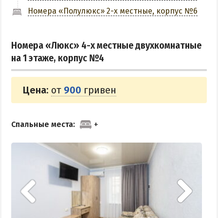
Номера «Полулюкс» 2-х местные, корпус №6
КУРОРТЫ БЕЛОСАРАЙСКОГО ЗАЛИВА
Азовская Ялта
Номера «Люкс» 4-х местные двухкомнатные
на 1 этаже, корпус №4
Бабах-Тарама
Белосарайская коса
Мелекино
Цена:
от
900
гривен
Урзуф
Юрьевка
Спальные места:
АЗОВСКОЕ МОРЕ
Все отели и базы отдыха на Азовском море
Цены 2026 по Азовскому морю в целом
Виндсерфинг на Азовском море
Отдых на Азовском море с детьми