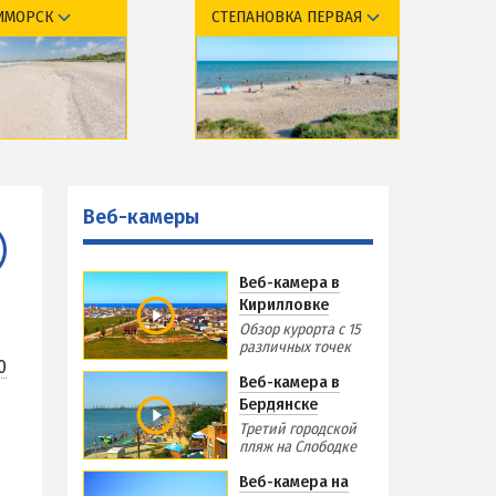
ИМОРСК
СТЕПАНОВКА ПЕРВАЯ
Виндсерфинг на Азовском море
Отдых на Азовском море с детьми
Поездки на море — лайфхаки
курорта
Обзор курорта
ЧЕРНОЕ МОРЕ
тдыха и отели
Базы отдыха и отели
Затока
меры
Веб-камеры
Веб-камеры
Каролино-Бугаз
РСКА
Лазурное
Веб-камера в
Скадовск
Кирилловке
Хорлы
Обзор курорта с 15
различных точек
0
СЛУЖБА БРОНИРОВАНИЯ
Веб-камера в
Бердянске
Третий городской
пляж на Слободке
Веб-камера на