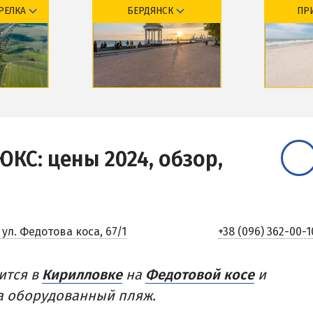
РЕЛКА
БЕРДЯНСК
ПР
ЫХА И ОТЕЛИ АРАБАТКИ
ПРИМОРСК
Цены в Приморске 2026
Все веб-камеры Приморска
ево
Обзор курорта
Обзор 
Развлечения в Приморске
ое
 отели
Базы отдыха и отели
Базы о
Проезд в Приморск
Веб-камеры
Веб-ка
КА ПЕРВАЯ
ЛЮКС:
цены 2024, обзор,
ОТЕЛИ И БАЗЫ ОТДЫХА ПРИМО
ы и базы отдыха Степановки-1
Ясная поляна
ы в Степановке Первой онлайн
Набережное
епановке 2026
Борисовский спуск
ул. Федотова коса, 67/1
+38 (096) 362-00-1
ПРИМОРСКИЙ ПОСАД
ится в
Кирилловке
на
Федотовой косе
и
Отели Приморского Посада
а оборудованный пляж.