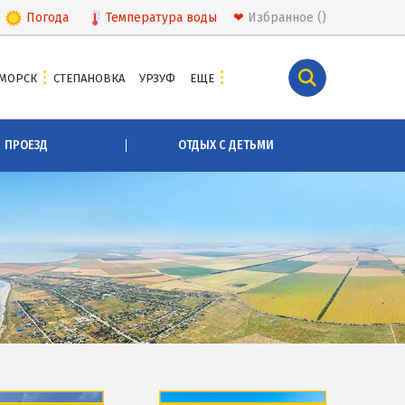
Погода
Температура
воды
❤
Избранное
МОРСК
СТЕПАНОВКА
УРЗУФ
ЕЩЕ
КУРОРТЫ БЕЛОСАРАЙСКОГО ЗАЛИВА
ПРОЕЗД
ОТДЫХ С ДЕТЬМИ
Азовская Ялта
Бабах-Тарама
Белосарайская коса
Мелекино
Урзуф
Юрьевка
СКА
АЗОВСКОЕ МОРЕ
Все отели и базы отдыха на Азовском море
Цены 2026 по Азовскому морю в целом