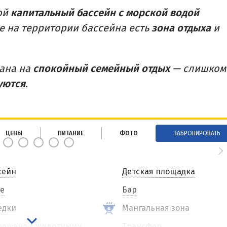
ой
капитальный бассейн с морской водой
же на территории бассейна есть
зона отдыха
и
вана на
спокойный семейный отдых
— слишком
уются
.
ЦЕНЫ
ПИТАНИЕ
ФОТО
ЗАБРОНИРОВАТЬ
сейн
Детская площадка
е
Бар
едки
Мангальная зона
решено с животными
Трансфер