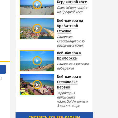
Бердянской косе
Пляж «Солнечный»
на Средней косе
Веб-камера на
Арабатской
Стрелке
Панорама
Счастливцево с 15
различных точек
Веб-камера в
Приморске
Панорама азовского
побережья
Веб-камера в
Степановке
Первой
Территория
пансионата
«SanaGold», пляж и
Азовское море
СМОТРЕТЬ ВСЕ ВЕБ-КАМЕРЫ