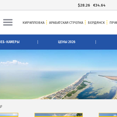
$
28.26
€
34.64
КИРИЛЛОВКА
АРАБАТСКАЯ СТРЕЛКА
БЕРДЯНСК
ПРИ
АЯ СТРЕЛКА
БЕРДЯНСК
ВЕБ-КАМЕРЫ
ЦЕНЫ 2026
ы Арабатки и Геническа
Веб-камеры Бердянска
рабатской Стрелке 2026
Цены в Бердянске 2026
 Арабатскую Стрелку
Питание в Бердянске
сточники
Развлечения в Бердянске
зеро
Проезд в Бердянск
озера
ОТЕЛИ И БАЗЫ ОТДЫХА БЕРДЯН
вое озеро
Бердянская коса
р
Слободка
ова
Новопетровка