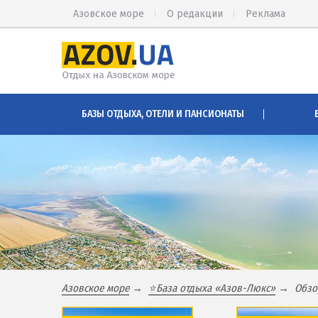
Азовское море
О редакции
Реклама
КИРИЛЛОВКА
АРАБАТСК
БАЗЫ ОТДЫХА, ОТЕЛИ И ПАНСИОНАТЫ
Веб-камеры Кирилловки
Веб-камер
Цены в Кирилловке 2026
Цены на А
Питание в Кирилловке
Проезд на
Развлечения в Кирилловке
Горячие и
Проезд в Кирилловку
Розовое о
Соленые 
БАЗЫ ОТДЫХА И ОТЕЛИ КИРИЛЛОВКИ
Глицерино
Федотова коса
Сиваш
Азовское море
⭐База отдыха «Азов-Люкс»
Обзо
Коса Пересыпь
Аскания-Н
Центр Кирилловки