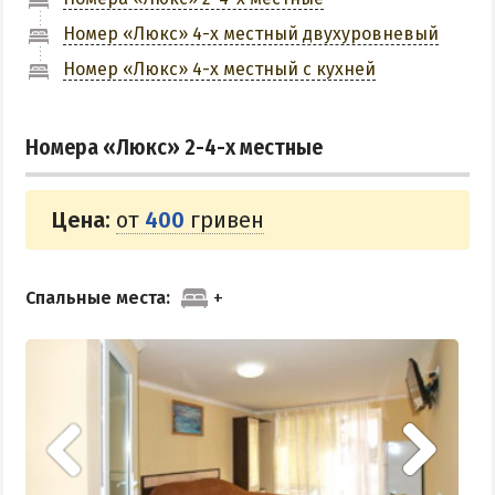
ПРИМОРСК
Номер «Люкс» 4-х местный двухуровневый
Номер «Люкс» 4-х местный с кухней
Цены в Приморске 2026
Все веб-камеры Приморска
Номера «Люкс» 2-4-х местные
Развлечения в Приморске
Проезд в Приморск
Цена:
от
400
гривен
ОТЕЛИ И БАЗЫ ОТДЫХА ПРИМОРСКА
Ясная поляна
Спальные места:
Набережное
Борисовский спуск
ПРИМОРСКИЙ ПОСАД
Отели Приморского Посада