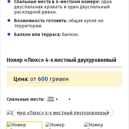
Спальные места в 4-местном номере:
одна
Поездки на море — лайфхаки
двуспальная кровать и один двуспальный
раскладной диван.
Возможность готовить:
общая кухня на
ЧЕРНОЕ МОРЕ
территории.
Балкон или терраса:
балкон.
Затока
Каролино-Бугаз
Лазурное
Номер «Люкс» 4-х местный двухуровневый
Скадовск
Хорлы
Цена:
от
600
гривен
СЛУЖБА БРОНИРОВАНИЯ
Спальные места: