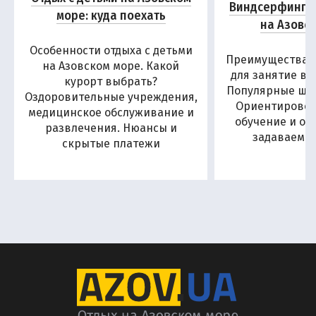
Виндсерфинг и
море: куда поехать
на Азовс
Особенности отдыха с детьми
Преимущества А
на Азовском море. Какой
для занятие в
курорт выбрать?
Популярные шко
Оздоровительные учреждения,
Ориентировоч
медицинское обслуживание и
обучение и от
развлечения. Нюансы и
задаваемы
скрытые платежи