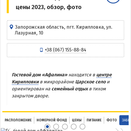
цены 2023, обзор, фото
Центр Кирилловки
Степок
Остров Бирючий
Запорожская область, пгт. Кирилловка, ул.
Лазурная, 10
Частный сектор в Кирилловке
Жилье в Кирилловке с бассейном
+38 (067) 155-88-84
Жилье на первой линии
Недорогое жилье в Кирилловке
Гостевой дом «Афалина»
находится в
центре
АРАБАТСКАЯ СТРЕЛКА
Кирилловки
в микрорайоне
Царское село
и
ориентирован на
семейный отдых
в тихом
Веб-камеры Арабатки и Геническа
закрытом дворе.
Цены на Арабатской Стрелке 2026
Проезд на Арабатскую Стрелку
Горячие источники
РАСПОЛОЖЕНИЕ
НОМЕРНОЙ ФОНД
ЦЕНЫ
ПИТАНИЕ
ФОТО
ЗАБР
Розовое озеро