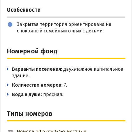
Цены в Степановке 2026
Особенности
Закрытая территория ориентирована на
БЕРДЯНСК
спокойный семейный отдых с детьми.
Веб-камеры Бердянска
Цены в Бердянске 2026
Номерной фонд
Питание в Бердянске
Развлечения в Бердянске
Варианты поселения:
двухэтажное капитальное
Проезд в Бердянск
здание.
Количество номеров:
7.
ОТЕЛИ И БАЗЫ ОТДЫХА БЕРДЯНСКА
Вода в душе:
пресная.
Бердянская коса
Типы номеров
Слободка
Новопетровка
Номера «Люкс» 2-4-х местные