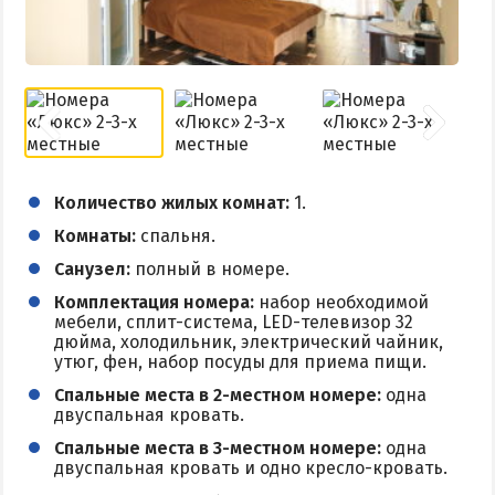
КУРОРТЫ БЕЛОСАРАЙСКОГО ЗАЛИВА
Азовская Ялта
Бабах-Тарама
Белосарайская коса
Мелекино
Количество жилых комнат:
1.
Урзуф
Комнаты:
спальня.
Юрьевка
Санузел:
полный в номере.
Комплектация номера:
набор необходимой
мебели, сплит-система, LED-телевизор 32
АЗОВСКОЕ МОРЕ
дюйма, холодильник, электрический чайник,
утюг, фен, набор посуды для приема пищи.
Все отели и базы отдыха на Азовском море
Спальные места в 2-местном номере:
одна
Цены 2026 по Азовскому морю в целом
двуспальная кровать.
Виндсерфинг на Азовском море
Спальные места в 3-местном номере:
одна
двуспальная кровать и одно кресло-кровать.
Отдых на Азовском море с детьми