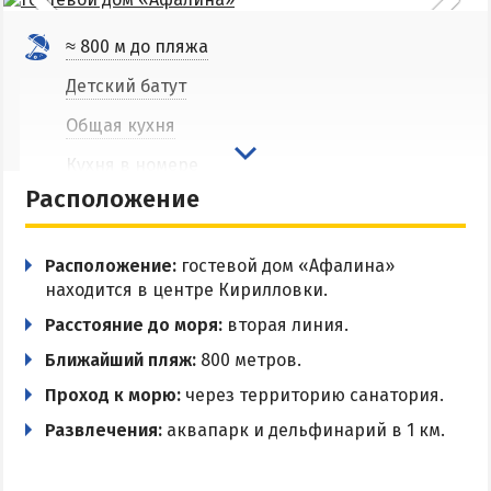
Соленые озера
≈ 800 м до пляжа
Глицериновое озеро
Детский батут
Сиваш
Общая кухня
Аскания-Нова
Кухня в номере
БАЗЫ ОТДЫХА И ОТЕЛИ АРАБАТКИ
Расположение
Мангальная зона
Геническ
Парковка
Расположение:
гостевой дом «Афалина»
Генгорка
Wi-Fi
находится в центре Кирилловки.
Счастливцево
С мелкими животными
Расстояние до моря:
вторая линия.
Стрелковое
Ближайший пляж:
800 метров.
Стирка белья
Проход к морю:
через территорию санатория.
СТЕПАНОВКА ПЕРВАЯ
Развлечения:
аквапарк и дельфинарий в 1 км.
Пансионаты и базы отдыха Степановки-1
Веб-камеры в Степановке Первой онлайн