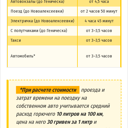
Автовокзалы (до Геническа)
от 4,5 часа
Поезд (до Новоалексеевки)
от 2 часов 50 минут
Электричка (до Новоалексеевки)
4 часа 45 минут
С попутчиками (до Геническа)
от 3–3,5 часов
Такси
от 3–3,5 часов
Автомобиль*
от 3–3,5 часов
С
С
*При расчете стоимости
проезда и
затрат времени на поездку на
собственном авто учитывается средний
расход горючего
10 литров на 100 км
,
цена на него
30 гривен за 1 литр
и