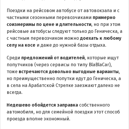
Поездки на рейсовом автобусе от автовокзала и с
КУРОРТЫ БЕЛОСАРАЙСКОГО ЗАЛИВА
частными сезонными перевозчиками
примерно
соизмеримы по цене и длительности
, но при этом
Азовская Ялта
рейсовые автобусы следуют только до Геническа, а
Бабах-Тарама
с частным перевозчиком можно
доехать к любому
Белосарайская коса
селу на косе
и даже до нужной базы отдыха.
Мелекино
Среди
предложений от водителей
, которые ищут
Урзуф
попутчиков (через сервисы по типу BlaBlaCar),
Юрьевка
тоже
встречаются довольно выгодные варианты
,
но преимущественно попутки едут до Геническа, а
в села на Арабатской Стрелке заезжают далеко не
АЗОВСКОЕ МОРЕ
всегда.
Все отели и базы отдыха на Азовском море
Недешево обойдется заправка
собственного
Цены 2026 по Азовскому морю в целом
автомобиля, но для семейной поездки этот способ
Виндсерфинг на Азовском море
проезда вполне экономный.
Отдых на Азовском море с детьми