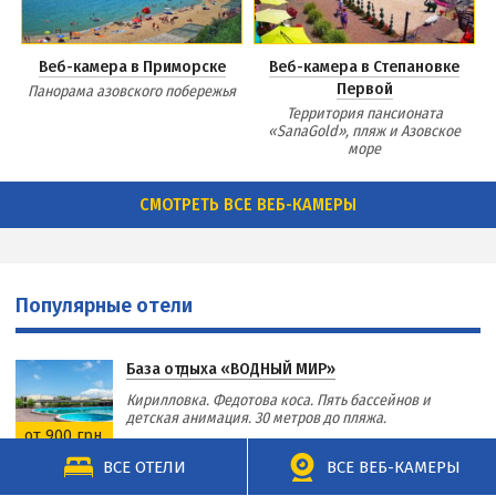
Веб-камера в Приморске
Веб-камера в Степановке
Первой
Панорама азовского побережья
Территория пансионата
«SanaGold», пляж и Азовское
море
СМОТРЕТЬ ВСЕ ВЕБ-КАМЕРЫ
Популярные отели
База отдыха «ВОДНЫЙ МИР»
Кирилловка. Федотова коса. Пять бассейнов и
детская анимация. 30 метров до пляжа.
от 900 грн.
ВСЕ ОТЕЛИ
ВСЕ ВЕБ-КАМЕРЫ
Отель «ЛИМОНАД»