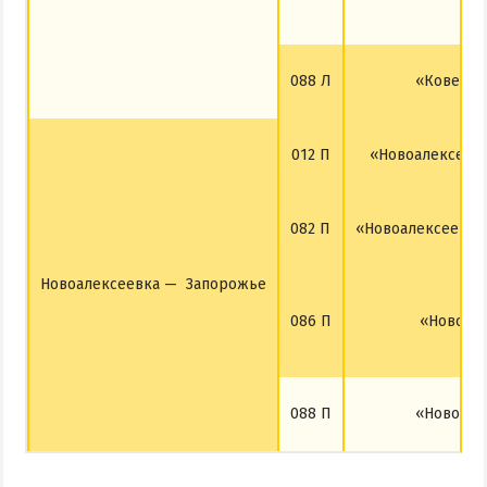
088 Л
«Ковель 
012 П
«Новоалексеев
082 П
«Новоалексеевка
Новоалексеевка — Запорожье
086 П
«Новоал
088 П
«Новоале