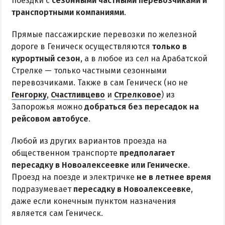
поездки с
сезонными частными перевозчиками и
транспортными компаниями
.
Цены в Степановке 2026
Прямые пассажирские перевозки по железной
БЕРДЯНСК
дороге в Геническ осуществляются
только в
курортный сезон
, а в любое из сел на Арабатской
Веб-камеры Бердянска
Стрелке — только частными сезонными
Цены в Бердянске 2026
перевозчиками. Также в сам Геническ (но не
Генгорку
,
Счастливцево
и
Стрелковое
) из
Питание в Бердянске
Запорожья можно
добраться без пересадок на
Развлечения в Бердянске
рейсовом автобусе
.
Проезд в Бердянск
Любой из других вариантов проезда на
общественном транспорте
предполагает
ОТЕЛИ И БАЗЫ ОТДЫХА БЕРДЯНСКА
пересадку в Новоалексеевке или Геническе
.
Проезд на поезде и электричке
не в летнее время
Бердянская коса
подразумевает
пересадку в Новоалексеевке
,
Слободка
даже если конечным пунктом назначения
Новопетровка
является сам Геническ.