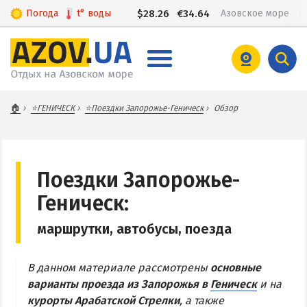
Погода
t°
воды
$
28.26
€
34.64
Азовское море
КИРИЛЛОВКА
🏠
⭐️ГЕНИЧЕСК
⭐Поездки Запорожье-Геническ
Обзор
Веб-камеры Кирилловки
Цены в Кирилловке 2026
Питание в Кирилловке
Поездки Запорожье-
Развлечения в Кирилловке
Геническ:
Проезд в Кирилловку
маршрутки, автобусы, поезда
БАЗЫ ОТДЫХА И ОТЕЛИ КИРИЛЛОВКИ
В данном материале рассмотрены
основные
варианты проезда из Запорожья в
Геническ
и на
Федотова коса
курорты
Арабатской Стрелки
, а также
Коса Пересыпь