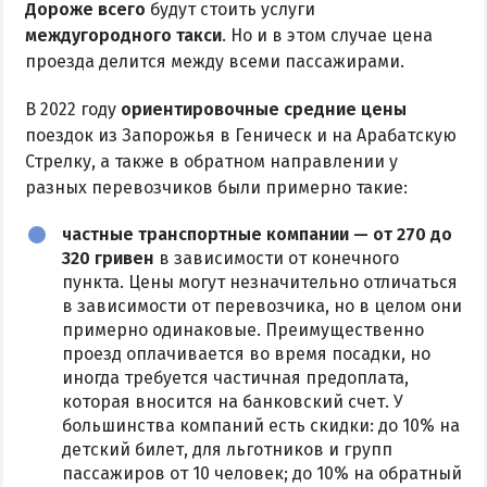
Дороже всего
будут стоить услуги
Поездки на море — лайфхаки
междугородного такси
. Но и в этом случае цена
проезда делится между всеми пассажирами.
ЧЕРНОЕ МОРЕ
В 2022 году
ориентировочные средние цены
Затока
поездок из Запорожья в Геническ и на Арабатскую
Стрелку, а также в обратном направлении у
Каролино-Бугаз
разных перевозчиков были примерно такие:
Лазурное
Скадовск
частные транспортные компании — от 270 до
320 гривен
в зависимости от конечного
Хорлы
пункта. Цены могут незначительно отличаться
в зависимости от перевозчика, но в целом они
СЛУЖБА БРОНИРОВАНИЯ
примерно одинаковые. Преимущественно
проезд оплачивается во время посадки, но
иногда требуется частичная предоплата,
которая вносится на банковский счет. У
большинства компаний есть скидки: до 10% на
детский билет, для льготников и групп
пассажиров от 10 человек; до 10% на обратный