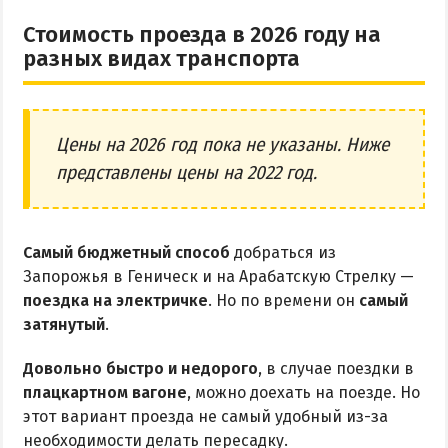
ПРИМОРСК
Стоимость проезда в 2026 году на
разных видах транспорта
Цены в Приморске 2026
Все веб-камеры Приморска
Развлечения в Приморске
Цены на 2026 год пока не указаны. Ниже
Проезд в Приморск
представлены цены на 2022 год.
ОТЕЛИ И БАЗЫ ОТДЫХА ПРИМОРСКА
Самый бюджетный способ
добраться из
Ясная поляна
Запорожья в Геническ и на Арабатскую Стрелку —
Набережное
поездка на электричке
. Но по времени он
самый
затянутый
.
Борисовский спуск
Довольно быстро и недорого
, в случае поездки в
ПРИМОРСКИЙ ПОСАД
плацкартном вагоне
, можно доехать на поезде. Но
этот вариант проезда не самый удобный из-за
Отели Приморского Посада
необходимости делать пересадку.