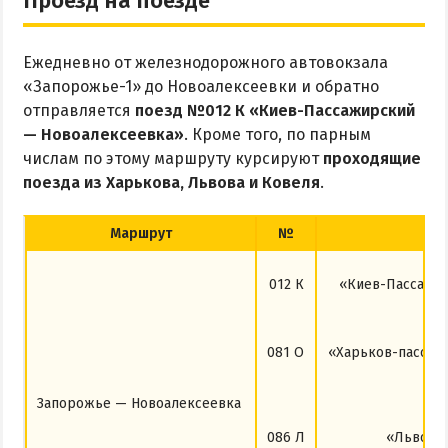
Проезд на поезде
Ежедневно от железнодорожного автовокзала
«Запорожье-1» до Новоалексеевки и обратно
отправляется
поезд №012 К «Киев-Пассажирский
— Новоалексеевка»
. Кроме того, по парным
числам по этому маршруту курсируют
проходящие
поезда из Харькова, Львова и Ковеля
.
Маршрут
№
012 К
«Киев-Пассажи
081 О
«Харьков-пассаж
Запорожье — Новоалексеевка
086 Л
«Львов 