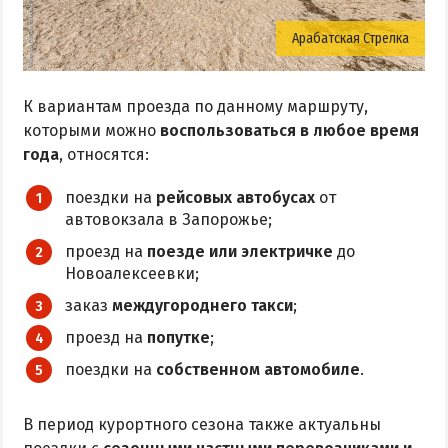
Соленые озера
Арабатская Стрелка
Глицериновое озеро
Сиваш
К вариантам проезда по данному маршруту,
Аскания-Нова
которыми можно
воспользоваться в любое время
года
, относятся:
БАЗЫ ОТДЫХА И ОТЕЛИ АРАБАТКИ
поездки на
рейсовых автобусах
от
автовокзала в Запорожье;
Геническ
проезд на
поезде или электричке
до
Генгорка
Новоалексеевки;
Счастливцево
заказ
междугороднего такси
;
Стрелковое
проезд на
попутке
;
поездки на
собственном автомобиле
.
СТЕПАНОВКА ПЕРВАЯ
Пансионаты и базы отдыха Степановки-1
В период курортного сезона также актуальны
Веб-камеры в Степановке Первой онлайн