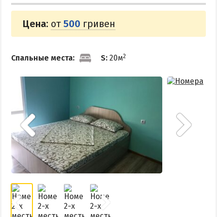
ПРИМОРСК
Цена:
от
500
гривен
Цены в Приморске 2026
Все веб-камеры Приморска
2
Спальные места:
S:
20м
Развлечения в Приморске
Проезд в Приморск
ОТЕЛИ И БАЗЫ ОТДЫХА ПРИМОРСКА
Ясная поляна
Набережное
Борисовский спуск
ПРИМОРСКИЙ ПОСАД
Отели Приморского Посада