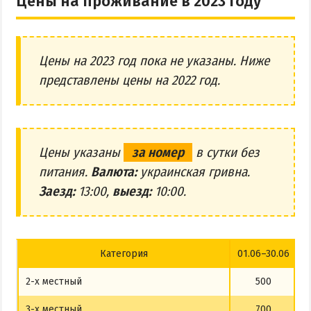
Цены на проживание в 2023 году
Цены на 2023 год пока не указаны. Ниже
представлены цены на 2022 год.
Цены указаны
за номер
в сутки без
питания.
Валюта:
украинская гривна.
Заезд:
13:00,
выезд:
10:00.
Категория
01.06–30.06
0
2-х местный
500
3-х местный
700