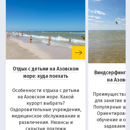
Отдых с детьми на Азовском
Виндсерфинг и
море: куда поехать
на Азовс
Особенности отдыха с детьми
Преимущества А
на Азовском море. Какой
для занятие в
курорт выбрать?
Популярные шко
Оздоровительные учреждения,
Ориентировоч
медицинское обслуживание и
обучение и от
развлечения. Нюансы и
задаваемы
скрытые платежи