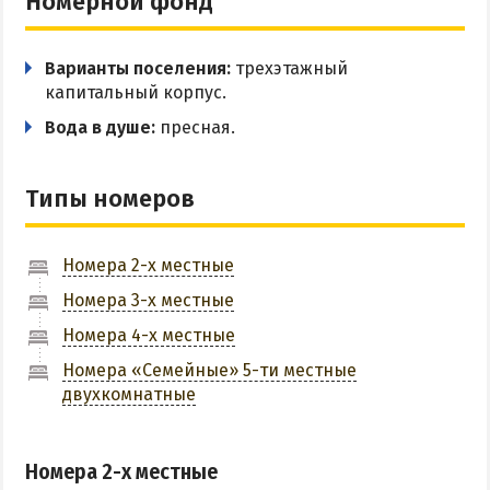
Номерной фонд
Цены в Степановке 2026
Варианты поселения:
трехэтажный
капитальный корпус.
БЕРДЯНСК
Вода в душе:
пресная.
Веб-камеры Бердянска
Цены в Бердянске 2026
Типы номеров
Питание в Бердянске
Развлечения в Бердянске
Номера 2-х местные
Проезд в Бердянск
Номера 3-х местные
Номера 4-х местные
ОТЕЛИ И БАЗЫ ОТДЫХА БЕРДЯНСКА
Номера «Семейные» 5-ти местные
Бердянская коса
двухкомнатные
Слободка
Новопетровка
Номера 2-х местные