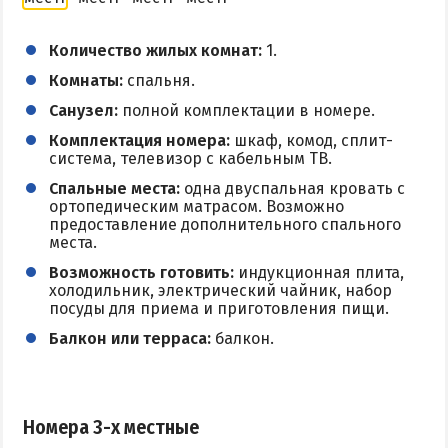
КУРОРТЫ БЕЛОСАРАЙСКОГО ЗАЛИВА
Количество жилых комнат:
1.
Комнаты:
спальня.
Азовская Ялта
Санузел:
полной комплектации в номере.
Бабах-Тарама
Комплектация номера:
шкаф, комод, сплит-
Белосарайская коса
система, телевизор с кабельным ТВ.
Мелекино
Спальные места:
одна двуспальная кровать с
ортопедическим матрасом. Возможно
Урзуф
предоставление дополнительного спального
Юрьевка
места.
Возможность готовить:
индукционная плита,
холодильник, электрический чайник, набор
АЗОВСКОЕ МОРЕ
посуды для приема и приготовления пищи.
Балкон или терраса:
балкон.
Все отели и базы отдыха на Азовском море
Цены 2026 по Азовскому морю в целом
Виндсерфинг на Азовском море
Номера 3-х местные
Отдых на Азовском море с детьми