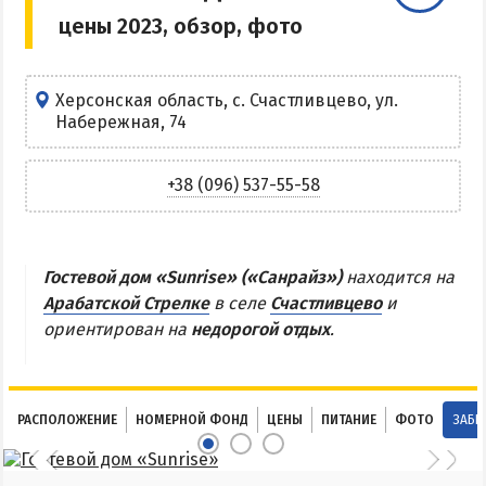
цены 2023, обзор, фото
Центр Кирилловки
Степок
Остров Бирючий
Херсонская область, с. Счастливцево, ул.
Набережная, 74
Частный сектор в Кирилловке
Жилье в Кирилловке с бассейном
+38 (096) 537-55-58
Жилье на первой линии
Недорогое жилье в Кирилловке
Гостевой дом «Sunrise» («Санрайз»)
находится на
АРАБАТСКАЯ СТРЕЛКА
Арабатской Стрелке
в селе
Счастливцево
и
ориентирован на
недорогой отдых
.
Веб-камеры Арабатки и Геническа
Цены на Арабатской Стрелке 2026
Проезд на Арабатскую Стрелку
РАСПОЛОЖЕНИЕ
НОМЕРНОЙ ФОНД
ЦЕНЫ
ПИТАНИЕ
ФОТО
ЗАБР
Горячие источники
Розовое озеро