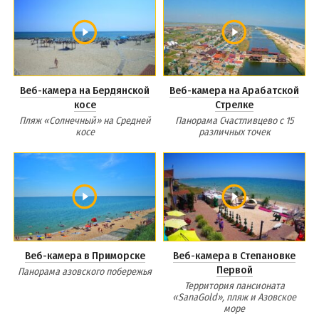
Веб-камера на Бердянской
Веб-камера на Арабатской
косе
Стрелке
Пляж «Солнечный» на Средней
Панорама Счастливцево с 15
косе
различных точек
Веб-камера в Приморске
Веб-камера в Степановке
Первой
Панорама азовского побережья
Территория пансионата
«SanaGold», пляж и Азовское
море