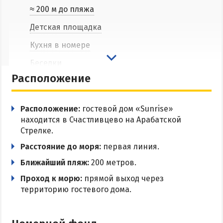
≈ 200 м до пляжа
Соленые озера
Детская площадка
Глицериновое озеро
Сиваш
Кухня в номере
Аскания-Нова
Беседки
Расположение
Мангальная зона
БАЗЫ ОТДЫХА И ОТЕЛИ АРАБАТКИ
Парковка
Расположение:
гостевой дом «Sunrise»
Геническ
Wi-Fi
находится в Счастливцево на Арабатской
Генгорка
Стрелке.
Счастливцево
Расстояние до моря:
первая линия.
Стрелковое
Ближайший пляж:
200 метров.
Проход к морю:
прямой выход через
СТЕПАНОВКА ПЕРВАЯ
территорию гостевого дома.
Пансионаты и базы отдыха Степановки-1
Веб-камеры в Степановке Первой онлайн