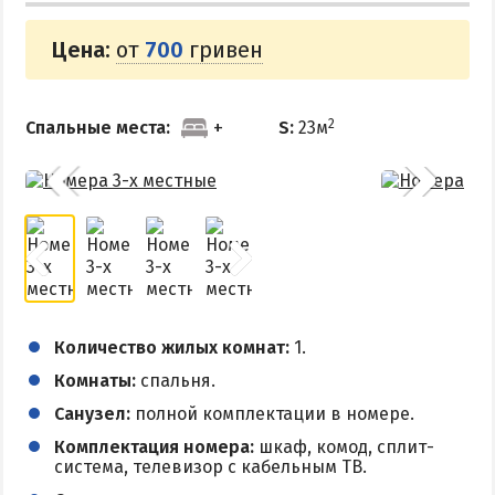
Поездки на море — лайфхаки
Цена:
от
700
гривен
ЧЕРНОЕ МОРЕ
2
Спальные места:
S:
23м
Затока
Каролино-Бугаз
Лазурное
Скадовск
Хорлы
СЛУЖБА БРОНИРОВАНИЯ
Количество жилых комнат:
1.
Комнаты:
спальня.
Санузел:
полной комплектации в номере.
Комплектация номера:
шкаф, комод, сплит-
система, телевизор с кабельным ТВ.