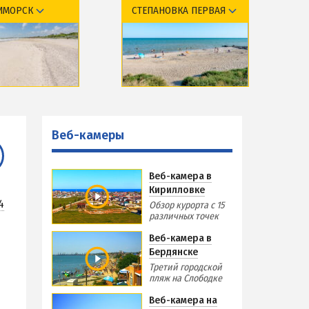
ИМОРСК
СТЕПАНОВКА ПЕРВАЯ
Виндсерфинг на Азовском море
Отдых на Азовском море с детьми
Поездки на море — лайфхаки
курорта
Обзор курорта
ЧЕРНОЕ МОРЕ
тдыха и отели
Базы отдыха и отели
Затока
меры
Веб-камеры
Веб-камеры
Каролино-Бугаз
РСКА
Лазурное
Веб-камера в
Скадовск
Кирилловке
Хорлы
4
Обзор курорта с 15
различных точек
СЛУЖБА БРОНИРОВАНИЯ
Веб-камера в
Бердянске
Третий городской
пляж на Слободке
Веб-камера на