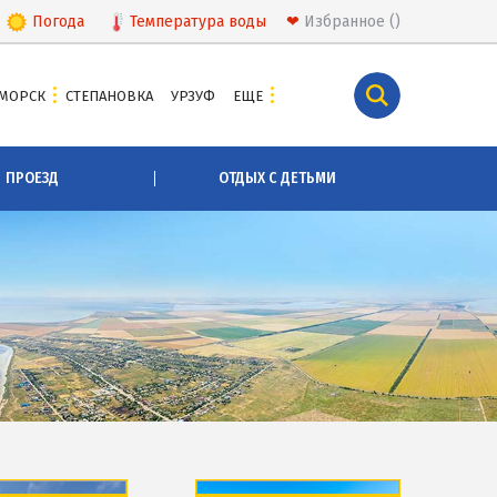
Погода
Температура
воды
❤
Избранное
МОРСК
СТЕПАНОВКА
УРЗУФ
ЕЩЕ
КУРОРТЫ БЕЛОСАРАЙСКОГО ЗАЛИВА
ПРОЕЗД
ОТДЫХ С ДЕТЬМИ
Азовская Ялта
Бабах-Тарама
Белосарайская коса
Мелекино
Урзуф
Юрьевка
СКА
АЗОВСКОЕ МОРЕ
Все отели и базы отдыха на Азовском море
Цены 2026 по Азовскому морю в целом