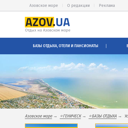
Азовское море
О редакции
Реклама
КИРИЛЛОВКА
АРАБАТСК
БАЗЫ ОТДЫХА, ОТЕЛИ И ПАНСИОНАТЫ
Веб-камеры Кирилловки
Веб-камер
Цены в Кирилловке 2026
Цены на А
Питание в Кирилловке
Проезд на
Развлечения в Кирилловке
Горячие и
Проезд в Кирилловку
Розовое о
Соленые 
БАЗЫ ОТДЫХА И ОТЕЛИ КИРИЛЛОВКИ
Глицерино
Федотова коса
Сиваш
Азовское море
⭐️ГЕНИЧЕСК
⭐️БАЗЫ ОТДЫХА
У
Коса Пересыпь
Аскания-Н
Центр Кирилловки