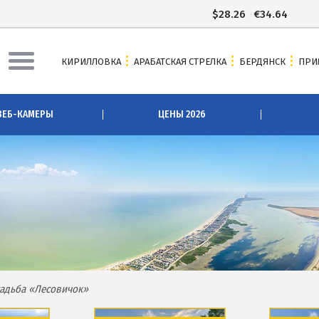
$
28.26
€
34.64
КИРИЛЛОВКА
АРАБАТСКАЯ СТРЕЛКА
БЕРДЯНСК
ПРИ
АЯ СТРЕЛКА
БЕРДЯНСК
ВЕБ-КАМЕРЫ
ЦЕНЫ 2026
ы Арабатки и Геническа
Веб-камеры Бердянска
рабатской Стрелке 2026
Цены в Бердянске 2026
 Арабатскую Стрелку
Питание в Бердянске
сточники
Развлечения в Бердянске
зеро
Проезд в Бердянск
озера
ОТЕЛИ И БАЗЫ ОТДЫХА БЕРДЯН
вое озеро
Бердянская коса
садьба «Лесовичок»
Слободка
ова
Новопетровка