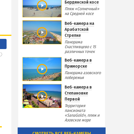
Бердянской косе
Пляж «Солнечный»
на Средней косе
Веб-камера на
Арабатской
Стрелке
Панорама
Счастливцево с 15
различных точек
Веб-камера в
Приморске
Панорама азовского
побережья
Веб-камера в
Степановке
Первой
Территория
пансионата
«SanaGold», пляж и
Азовское море
СМОТРЕТЬ ВСЕ ВЕБ-КАМЕРЫ