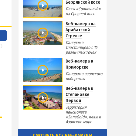
Бердянской косе
Пляж «Солнечный»
на Средней косе
Веб-камера на
Арабатской
Стрелке
Панорама
Счастливцево с 15
различных точек
Веб-камера в
Приморске
Панорама азовского
побережья
Веб-камера в
Степановке
Первой
Территория
пансионата
«SanaGold», пляж и
Азовское море
СМОТРЕТЬ ВСЕ ВЕБ-КАМЕРЫ