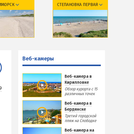
ИМОРСК
СТЕПАНОВКА ПЕРВАЯ
Виндсерфинг на Азовском море
Отдых на Азовском море с детьми
Поездки на море — лайфхаки
курорта
Обзор курорта
ЧЕРНОЕ МОРЕ
тдыха и отели
Базы отдыха и отели
Затока
меры
Веб-камеры
Веб-камеры
Каролино-Бугаз
РСКА
Лазурное
Веб-камера в
Скадовск
Кирилловке
Хорлы
9
Обзор курорта с 15
различных точек
СЛУЖБА БРОНИРОВАНИЯ
Веб-камера в
Бердянске
Третий городской
пляж на Слободке
Веб-камера на