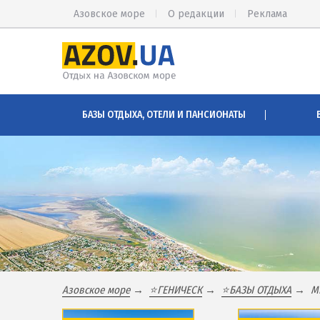
Азовское море
О редакции
Реклама
КИРИЛЛОВКА
АРАБАТСК
БАЗЫ ОТДЫХА, ОТЕЛИ И ПАНСИОНАТЫ
Веб-камеры Кирилловки
Веб-камер
Цены в Кирилловке 2026
Цены на А
Питание в Кирилловке
Проезд на
Развлечения в Кирилловке
Горячие и
Проезд в Кирилловку
Розовое о
Соленые 
БАЗЫ ОТДЫХА И ОТЕЛИ КИРИЛЛОВКИ
Глицерино
Федотова коса
Сиваш
Азовское море
⭐️ГЕНИЧЕСК
⭐️БАЗЫ ОТДЫХА
М
Коса Пересыпь
Аскания-Н
Центр Кирилловки