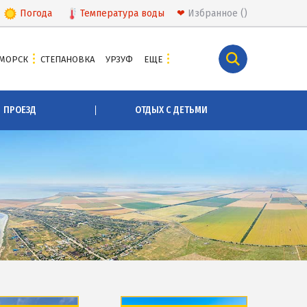
Погода
Температура
воды
❤
Избранное
МОРСК
СТЕПАНОВКА
УРЗУФ
ЕЩЕ
КУРОРТЫ БЕЛОСАРАЙСКОГО ЗАЛИВА
ПРОЕЗД
ОТДЫХ С ДЕТЬМИ
Азовская Ялта
Бабах-Тарама
Белосарайская коса
Мелекино
Урзуф
Юрьевка
СКА
АЗОВСКОЕ МОРЕ
Все отели и базы отдыха на Азовском море
Цены 2026 по Азовскому морю в целом