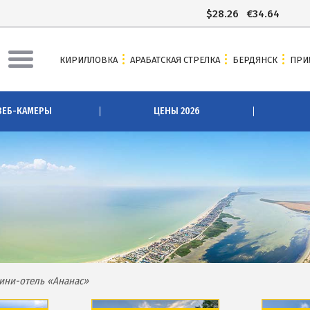
$
28.26
€
34.64
КИРИЛЛОВКА
АРАБАТСКАЯ СТРЕЛКА
БЕРДЯНСК
ПРИ
АЯ СТРЕЛКА
БЕРДЯНСК
ВЕБ-КАМЕРЫ
ЦЕНЫ 2026
ы Арабатки и Геническа
Веб-камеры Бердянска
рабатской Стрелке 2026
Цены в Бердянске 2026
 Арабатскую Стрелку
Питание в Бердянске
сточники
Развлечения в Бердянске
зеро
Проезд в Бердянск
озера
ОТЕЛИ И БАЗЫ ОТДЫХА БЕРДЯН
вое озеро
Бердянская коса
ини-отель «Ананас»
Слободка
ова
Новопетровка