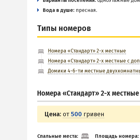
Варианты поселения:
одноэтажные дом
Вода в душе:
пресная.
Типы номеров
Номера «Стандарт» 2-х местные
Номера «Стандарт» 2-х местные с до
Домики 4-6-ти местные двухкомнатны
Номера «Стандарт» 2-х местные
Цена:
от
500
гривен
Спальные места:
Площадь номера: