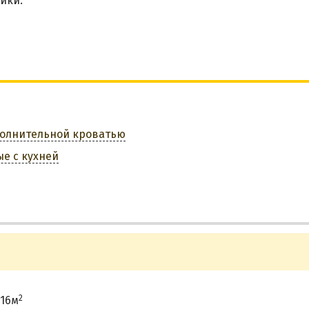
ики.
полнительной кроватью
е с кухней
2
16м