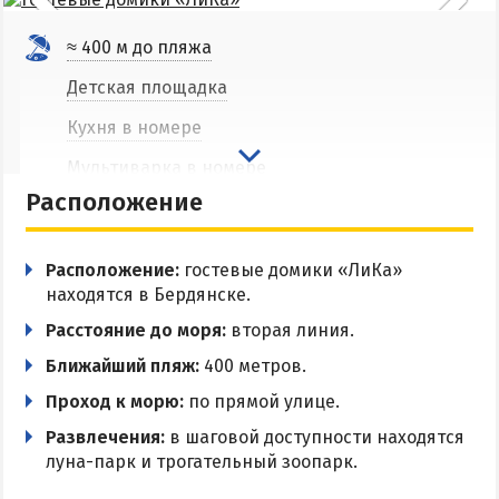
Соленые озера
≈ 400 м до пляжа
Глицериновое озеро
Детская площадка
Сиваш
Кухня в номере
Аскания-Нова
Мультиварка в номере
БАЗЫ ОТДЫХА И ОТЕЛИ АРАБАТКИ
Расположение
Беседки
Геническ
Парковка
Расположение:
гостевые домики «ЛиКа»
Генгорка
Wi-Fi
находятся в Бердянске.
Счастливцево
Разрешено с животными
Расстояние до моря:
вторая линия.
Стрелковое
Ближайший пляж:
400 метров.
Проход к морю:
по прямой улице.
СТЕПАНОВКА ПЕРВАЯ
Развлечения:
в шаговой доступности находятся
луна-парк и трогательный зоопарк.
Пансионаты и базы отдыха Степановки-1
Веб-камеры в Степановке Первой онлайн