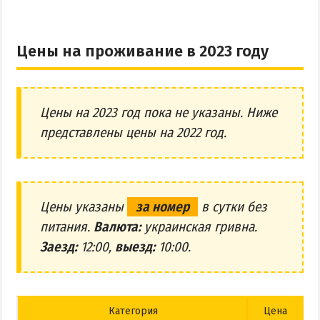
Поездки на море — лайфхаки
Цены на проживание в 2023 году
ЧЕРНОЕ МОРЕ
Затока
Каролино-Бугаз
Цены на 2023 год пока не указаны. Ниже
Лазурное
представлены цены на 2022 год.
Скадовск
Хорлы
Цены указаны
за номер
в сутки без
СЛУЖБА БРОНИРОВАНИЯ
питания.
Валюта:
украинская гривна.
Заезд:
12:00,
выезд:
10:00.
Категория
Цена