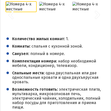
КУРОРТЫ БЕЛОСАРАЙСКОГО ЗАЛИВА
Азовская Ялта
Бабах-Тарама
Белосарайская коса
Количество жилых комнат:
1.
Мелекино
Комнаты:
спальня с кухонной зоной.
Урзуф
Санузел:
полный в номере.
Юрьевка
Комплектация номера:
набор необходимой
мебели, кондиционер, телевизор.
Спальные места:
одна двуспальная или две
АЗОВСКОЕ МОРЕ
односпальные кровати и одна двухъярусная
кровать.
Все отели и базы отдыха на Азовском море
Возможность готовить:
электрическая плита,
Цены 2026 по Азовскому морю в целом
мультиварка, микроволновая печь,
электрический чайник, холодильник, полный
Виндсерфинг на Азовском море
набор посуды для приготовления и приема
пищи.
Отдых на Азовском море с детьми