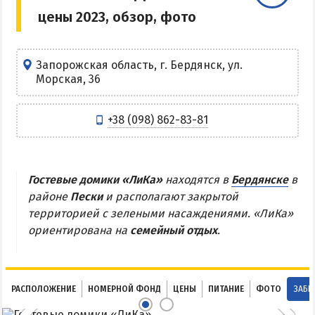
цены 2023, обзор, фото
Центр Кирилловки
Степок
Остров Бирючий
Запорожская область, г. Бердянск, ул.
Морская, 36
Частный сектор в Кирилловке
Жилье в Кирилловке с бассейном
+38 (098) 862-83-81
Жилье на первой линии
Недорогое жилье в Кирилловке
Гостевые домики «ЛиКа»
находятся в
Бердянске
в
АРАБАТСКАЯ СТРЕЛКА
районе
Пески
и располагают закрытой
территорией с зелеными насаждениями. «ЛиКа»
Веб-камеры Арабатки и Геническа
ориентирована на
семейный отдых
.
Цены на Арабатской Стрелке 2026
Проезд на Арабатскую Стрелку
Горячие источники
РАСПОЛОЖЕНИЕ
НОМЕРНОЙ ФОНД
ЦЕНЫ
ПИТАНИЕ
ФОТО
ЗАБР
Розовое озеро