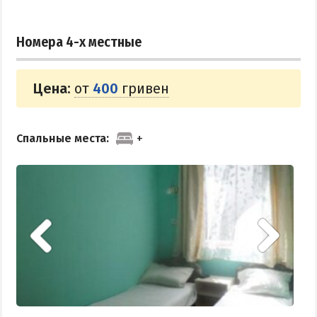
ПРИМОРСК
Номера 4-х местные
Цены в Приморске 2026
Все веб-камеры Приморска
Цена:
от
400
гривен
Развлечения в Приморске
Проезд в Приморск
Спальные места:
ОТЕЛИ И БАЗЫ ОТДЫХА ПРИМОРСКА
Ясная поляна
Набережное
Борисовский спуск
ПРИМОРСКИЙ ПОСАД
Отели Приморского Посада