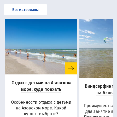
Все материалы
Отдых с детьми на Азовском
Виндсерфинг и
море: куда поехать
на Азовс
Особенности отдыха с детьми
Преимущества А
на Азовском море. Какой
для занятие в
курорт выбрать?